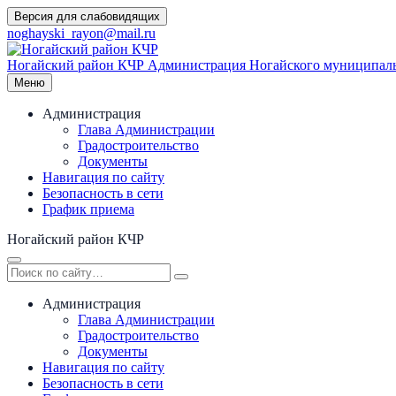
Перейти
Версия для слабовидящих
к
noghayski_rayon@mail.ru
содержимому
Ногайский район КЧР
Администрация Ногайского муниципаль
Меню
Администрация
Глава Администрации
Градостроительство
Документы
Навигация по сайту
Безопасность в сети
График приема
Ногайский район КЧР
Администрация
Глава Администрации
Градостроительство
Документы
Навигация по сайту
Безопасность в сети