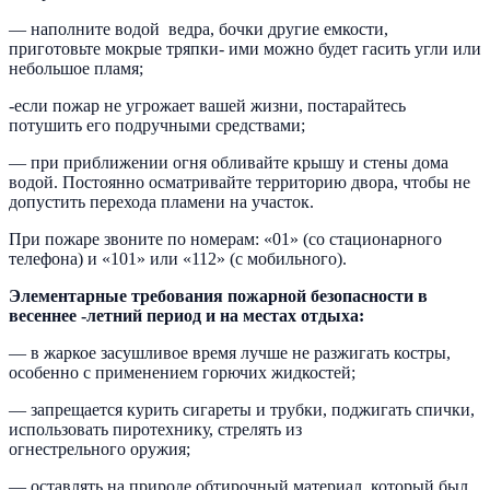
— наполните водой ведра, бочки другие емкости,
приготовьте мокрые тряпки- ими можно будет гасить угли или
небольшое пламя;
-если пожар не угрожает вашей жизни, постарайтесь
потушить его подручными средствами;
— при приближении огня обливайте крышу и стены дома
водой. Постоянно осматривайте территорию двора, чтобы не
допустить перехода пламени на участок.
При пожаре звоните по номерам: «01» (со стационарного
телефона) и «101» или «112» (с мобильного).
Элементарные требования пожарной безопасности в
весеннее -летний период и на местах отдыха:
— в жаркое засушливое время лучше не разжигать костры,
особенно с применением горючих жидкостей;
— запрещается курить сигареты и трубки, поджигать спички,
использовать пиротехнику, стрелять из
огнестрельного оружия;
— оставлять на природе обтирочный материал, который был