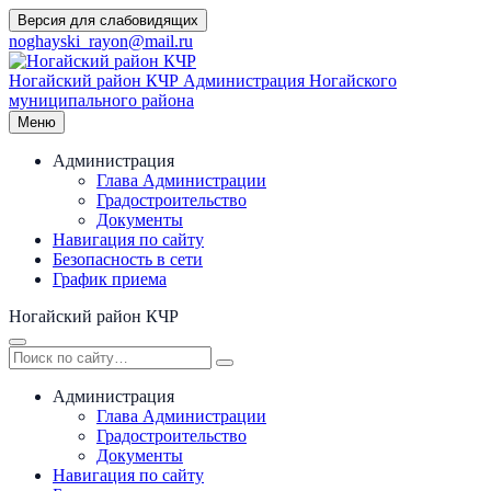
Перейти
Версия для слабовидящих
к
noghayski_rayon@mail.ru
содержимому
Ногайский район КЧР
Администрация Ногайского
муниципального района
Меню
Администрация
Глава Администрации
Градостроительство
Документы
Навигация по сайту
Безопасность в сети
График приема
Ногайский район КЧР
Администрация
Глава Администрации
Градостроительство
Документы
Навигация по сайту