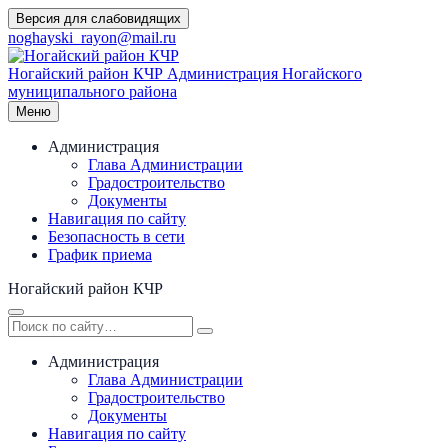
Перейти
Версия для слабовидящих
к
noghayski_rayon@mail.ru
содержимому
Ногайский район КЧР
Администрация Ногайского
муниципального района
Меню
Администрация
Глава Администрации
Градостроительство
Документы
Навигация по сайту
Безопасность в сети
График приема
Ногайский район КЧР
Администрация
Глава Администрации
Градостроительство
Документы
Навигация по сайту