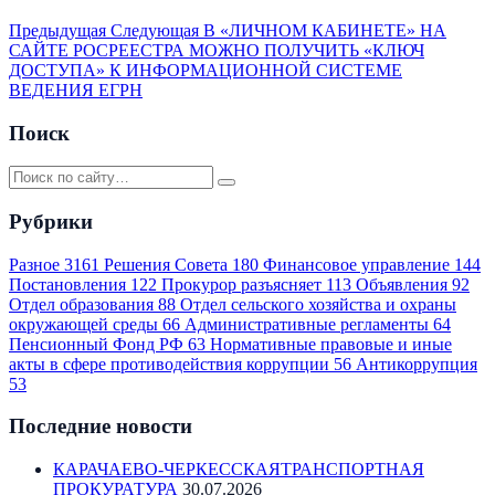
Предыдущая
Следующая
В «ЛИЧНОМ КАБИНЕТЕ» НА
САЙТЕ РОСРЕЕСТРА МОЖНО ПОЛУЧИТЬ «КЛЮЧ
ДОСТУПА» К ИНФОРМАЦИОННОЙ СИСТЕМЕ
ВЕДЕНИЯ ЕГРН
Поиск
Рубрики
Разное
3161
Решения Совета
180
Финансовое управление
144
Постановления
122
Прокурор разъясняет
113
Объявления
92
Отдел образования
88
Отдел сельского хозяйства и охраны
окружающей среды
66
Административные регламенты
64
Пенсионный Фонд РФ
63
Нормативные правовые и иные
акты в сфере противодействия коррупции
56
Антикоррупция
53
Последние новости
КАРАЧАЕВО-ЧЕРКЕССКАЯТРАНСПОРТНАЯ
ПРОКУРАТУРА
30.07.2026