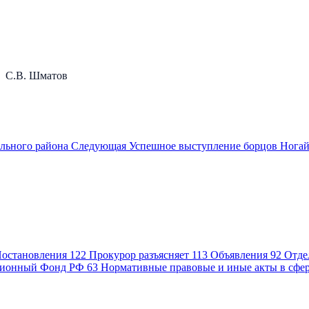
 Шматов
льного района
Следующая
Успешное выступление борцов Ногай
остановления
122
Прокурор разъясняет
113
Объявления
92
Отде
ионный Фонд РФ
63
Нормативные правовые и иные акты в сфе