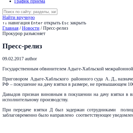
График приема
Найти вручную
навигация
открыть
закрыть
↑
↓
Enter
Esc
Главная
/
Новости
/
Пресс-релиз
Прокурор разъясняет
Пресс-релиз
09.02.2017
author
Государственным обвинителем Адыге-Хабльской межрайонной 
Приговором Адыге-Хабльского районного суда А. Д., назначено
РФ – покушение на дачу взятки в размере, не превышающем 10
Давыдов признан виновным в покушении на дачу взятки в в
исполнительному производству.
При передаче взятки Д был задержан сотрудниками полиц
заблаговременно было направлено соответствующее уведомле