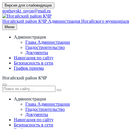
Перейти
Версия для слабовидящих
к
noghayski_rayon@mail.ru
содержимому
Ногайский район КЧР
Администрация Ногайского муниципаль
Меню
Администрация
Глава Администрации
Градостроительство
Документы
Навигация по сайту
Безопасность в сети
График приема
Ногайский район КЧР
Администрация
Глава Администрации
Градостроительство
Документы
Навигация по сайту
Безопасность в сети