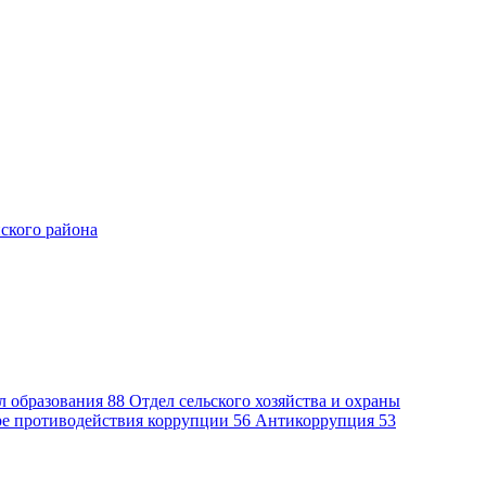
ского района
л образования
88
Отдел сельского хозяйства и охраны
ре противодействия коррупции
56
Антикоррупция
53