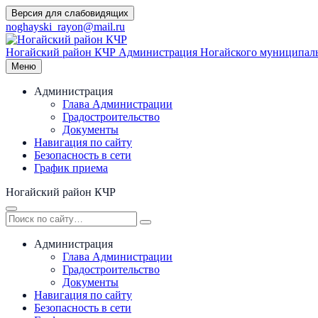
Перейти
Версия для слабовидящих
к
noghayski_rayon@mail.ru
содержимому
Ногайский район КЧР
Администрация Ногайского муниципаль
Меню
Администрация
Глава Администрации
Градостроительство
Документы
Навигация по сайту
Безопасность в сети
График приема
Ногайский район КЧР
Администрация
Глава Администрации
Градостроительство
Документы
Навигация по сайту
Безопасность в сети