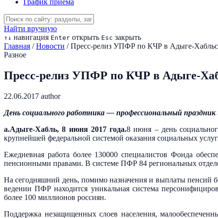
График приема
Найти вручную
навигация
открыть
закрыть
↑
↓
Enter
Esc
Главная
/
Новости
/
Пресс-релиз УПФР по КЧР в Адыге-Хабльс
Разное
Пресс-релиз УПФР по КЧР в Адыге-Хаб
22.06.2017
author
День социального работника — профессиональный праздник 
а.Адыге-Хабль, 8 июня 2017 года.
8 июня – день социальног
крупнейшей федеральной системой оказания социальных услуг
Ежедневная работа более 130000 специалистов Фонда обесп
пенсионными правами. В системе ПФР 84 региональных отделе
На сегодняшний день, помимо назначения и выплаты пенсий б
ведении ПФР находится уникальная система персонифицирова
более 100 миллионов россиян.
Поддержка незащищенных слоев населения, малообеспеченны