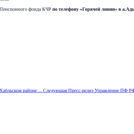
м Пенсионного фонда КЧР
по телефону «Горячей линии» в а.Ады
абльском районе ...
Следующая
Пресс-релиз Управление ПФ РФ