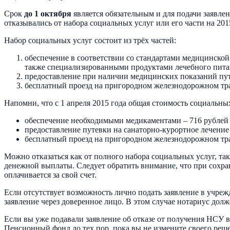
Срок
до 1 октября
является обязательным и для подачи заявле
отказывались от набора социальных услуг или его части на 20
Набор социальных услуг состоит из трёх частей:
обеспечение в соответствии со стандартами медицинско
также специализированными продуктами лечебного питан
предоставление при наличии медицинских показаний пут
бесплатный проезд на пригородном железнодорожном тран
Напомни, что с 1 апреля 2015 года общая стоимость социальных 
обеспечение необходимыми медикаментами – 716 рублей 
предоставление путевки на санаторно-курортное лечение
бесплатный проезд на пригородном железнодорожном тран
Можно отказаться как от полного набора социальных услуг, та
денежной выплаты. Следует обратить внимание, что при сохран
оплачивается за свой счет.
Если отсутствует возможность лично подать заявление в учреж
заявление через доверенное лицо. В этом случае нотариус дол
Если вы уже подавали заявление об отказе от получения НСУ 
Пенсионный фонд до тех пор, пока вы не измените своего реш