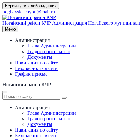
Перейти
Версия для слабовидящих
к
noghayski_rayon@mail.ru
содержимому
Ногайский район КЧР
Администрация Ногайского муниципаль
Меню
Администрация
Глава Администрации
Градостроительство
Документы
Навигация по сайту
Безопасность в сети
График приема
Ногайский район КЧР
Администрация
Глава Администрации
Градостроительство
Документы
Навигация по сайту
Безопасность в сети