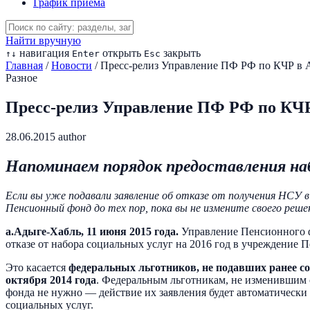
График приема
Найти вручную
навигация
открыть
закрыть
↑
↓
Enter
Esc
Главная
/
Новости
/
Пресс-релиз Управление ПФ РФ по КЧР в 
Разное
Пресс-релиз Управление ПФ РФ по КЧР
28.06.2015
author
Напоминаем порядок предоставления наб
Если вы уже подавали заявление об отказе от получения НСУ
Пенсионный фонд до тех пор, пока вы не измените своего реше
а.Адыге-Хабль, 11 июня 2015 года.
Управление Пенсионного ф
отказе от набора социальных услуг на 2016 год в учреждение
Это касается
федеральных льготников, не подавших ранее с
октября 2014 года
. Федеральным льготникам, не изменившим с
фонда не нужно — действие их заявления будет автоматически
социальных услуг.