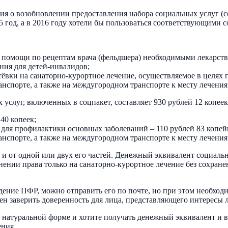
ния о возобновлении предоставления набора социальных услуг (с
15 год, а в 2016 году хотели бы пользоваться соответствующими
й помощи по рецептам врача (фельдшера) необходимыми лекарст
ия для детей-инвалидов;
ёвки на санаторно-курортное лечение, осуществляемое в целях
спорте, а также на междугородном транспорте к месту лечения 
услуг, включенных в соцпакет, составляет 930 рублей 12 копеек 
40 копеек;
 для профилактики основных заболеваний – 110 рублей 83 копей
спорте, а также на междугородном транспорте к месту лечения и
к и от одной или двух его частей. Денежный эквивалент социаль
ении права только на санаторно-курортное лечение без сохранени
дение ПФР, можно отправить его по почте, но при этом необход
жен заверить доверенность для лица, представляющего интересы 
в натуральной форме и хотите получать денежный эквивалент и 
ения.