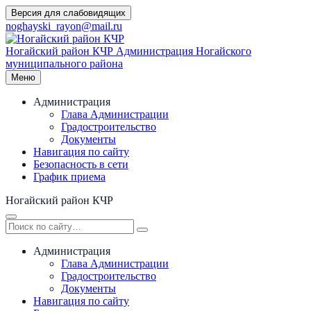
Перейти
Версия для слабовидящих
к
noghayski_rayon@mail.ru
содержимому
Ногайский район КЧР
Администрация Ногайского
муниципального района
Меню
Администрация
Глава Администрации
Градостроительство
Документы
Навигация по сайту
Безопасность в сети
График приема
Ногайский район КЧР
Администрация
Глава Администрации
Градостроительство
Документы
Навигация по сайту