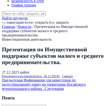
Безопасность в сети
График приема
Найти вручную
навигация
открыть
закрыть
↑
↓
Enter
Esc
Главная
/
Новости
/
Презентация по Имущественной
поддержке субъектов малого и среднего
предпринимательства.
Инвестиционная деятельность
Презентация по Имущественной
поддержке субъектов малого и среднего
предпринимательства.
27.12.2023
author
Prezentatsiya-po-imushchestvu_18.12.20192
Скачать
Предыдущая
Информация для инвесторов по
индустриальному парку на территории Ногайского
муниципального района .
Следующая
Поиск