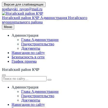
Перейти
Версия для слабовидящих
к
noghayski_rayon@mail.ru
содержимому
Ногайский район КЧР
Администрация Ногайского
муниципального района
Меню
Администрация
Глава Администрации
Градостроительство
Документы
Навигация по сайту
Безопасность в сети
График приема
Ногайский район КЧР
Администрация
Глава Администрации
Градостроительство
Документы
Навигация по сайту