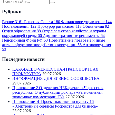
Рубрики
Разное
3161
Решения Совета
180
Финансовое управление
144
Постановления
122
Прокурор разъясняет
113
Объявления
92
Отдел образования
88
Отдел сельского хозяйства и охраны
окружающей среды
66
Административные регламенты
64
Пенсионный Фонд РФ
63
Нормативные правовые и иные
акты в сфере противодействия коррупции
56
Антикоррупция
53
Последние новости
КАРАЧАЕВО-ЧЕРКЕССКАЯТРАНСПОРТНАЯ
ПРОКУРАТУРА
30.07.2026
ИНФОРМАЦИЯ ДЛЯ БИЗНЕС-СООБЩЕСТВА
29.07.2026
Приложение 2 Отделения-НБКарачаево-Черкесская
республика«О публикации доклада «Региональная
экономика: комментарии ГУ»
27.07.2026
Приложение_4_Проект памятки по пункту 16
«Электронные сервисы Росреестра для бизнеса»
23.07.2026