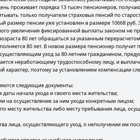
день проживает порядка 13 тысяч пенсионеров, получа
считывать только получатели страховых пенсий по старо
 размер пенсии уже установлен в размере 10668 руб. 38
йного увеличения фиксированной выплаты законом не п
озраста 80 лет обращаться за указанным перерасчетом
сполняется 80 лет. В новом размере пенсионер получит
существляющим уход за 80-летним гражданином, преду
ается неработающему трудоспособному лицу, и выплачи
й характер, поэтому за установлением компенсации сл
яются следующие документы:
 даты начала ухода и своего места жительства;
ии на осуществление за ним ухода конкретным лицом;
по месту жительства либо месту пребывания лица, осуще
тва лица, осуществляющего уход, о неполучении им по