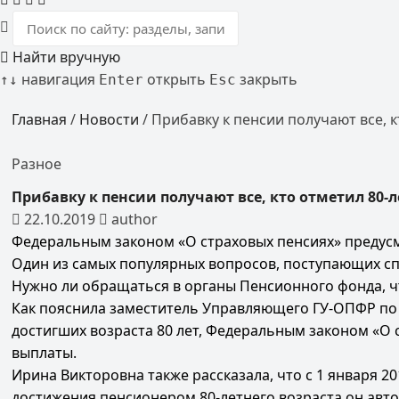
Найти вручную
навигация
открыть
закрыть
↑
↓
Enter
Esc
Главная
/
Новости
/
Прибавку к пенсии получают все, 
Разное
Прибавку к пенсии получают все, кто отметил 80
22.10.2019
author
Федеральным законом «О страховых пенсиях» предус
Один из самых популярных вопросов, поступающих спе
Нужно ли обращаться в органы Пенсионного фонда, ч
Как пояснила заместитель Управляющего ГУ-ОПФР по 
достигших возраста 80 лет, Федеральным законом «О
выплаты.
Ирина Викторовна также рассказала, что с 1 января 20
достижения пенсионером 80-летнего возраста он авто