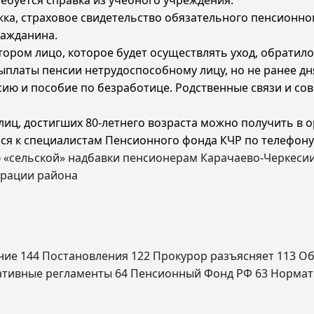
ебуется справка из учебного учреждения.
ка, страховое свидетельство обязательного пенсионног
ражданина.
тором лицо, которое будет осуществлять уход, обратило
платы пенсии нетрудоспособному лицу, но не ранее дня
ию и пособие по безработице. Родственные связи и с
, достигших 80-летнего возраста можно получить в ор
 к специалистам Пенсионного фонда КЧР по телефону «Го
 «сельской» надбавки пенсионерам Карачаево-Черкеси
трации района
ение
144
Постановления
122
Прокурор разъясняет
113
Об
ативные регламенты
64
Пенсионный Фонд РФ
63
Нормат