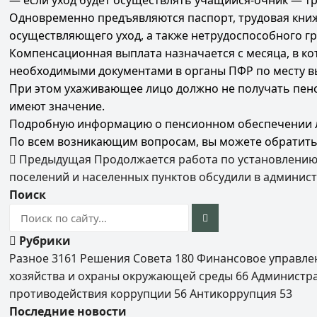
— если уход будет осуществлять учащийся-очник — тр
Одновременно предъявляются паспорт, трудовая книж
осуществляющего уход, а также нетрудоспособного г
Компенсационная выплата назначается с месяца, в ко
необходимыми документами в органы ПФР по месту вы
При этом ухаживающее лицо должно не получать пенс
имеют значение.
Подробную информацию о пенсионном обеспечении лиц
По всем возникающим вопросам, вы можете обратиться
Предыдущая
Продолжается работа по установлению
поселений и населенных пунктов обсудили в админис
Поиск
Рубрики
Разное
3161
Решения Совета
180
Финансовое управл
хозяйства и охраны окружающей среды
66
Администр
противодействия коррупции
56
Антикоррупция
53
Последние новости