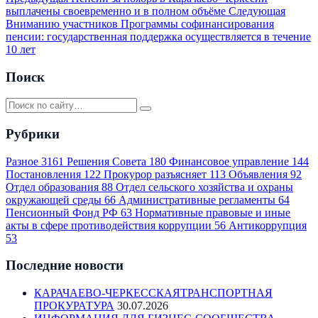
выплачены своевременно и в полном объёме
Следующая
Вниманию участников Программы софинансирования
пенсии: государственная поддержка осуществляется в течение
10 лет
Поиск
Рубрики
Разное
3161
Решения Совета
180
Финансовое управление
144
Постановления
122
Прокурор разъясняет
113
Объявления
92
Отдел образования
88
Отдел сельского хозяйства и охраны
окружающей среды
66
Административные регламенты
64
Пенсионный Фонд РФ
63
Нормативные правовые и иные
акты в сфере противодействия коррупции
56
Антикоррупция
53
Последние новости
КАРАЧАЕВО-ЧЕРКЕССКАЯТРАНСПОРТНАЯ
ПРОКУРАТУРА
30.07.2026