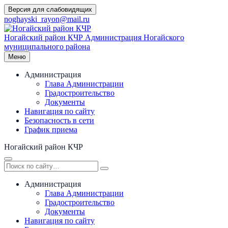
Перейти
Версия для слабовидящих
к
noghayski_rayon@mail.ru
содержимому
Ногайский район КЧР
Администрация Ногайского
муниципального района
Меню
Администрация
Глава Администрации
Градостроительство
Документы
Навигация по сайту
Безопасность в сети
График приема
Ногайский район КЧР
Администрация
Глава Администрации
Градостроительство
Документы
Навигация по сайту