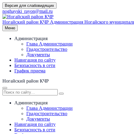
Перейти
Версия для слабовидящих
к
noghayski_rayon@mail.ru
содержимому
Ногайский район КЧР
Администрация Ногайского муниципаль
Меню
Администрация
Глава Администрации
Градостроительство
Документы
Навигация по сайту
Безопасность в сети
График приема
Ногайский район КЧР
Администрация
Глава Администрации
Градостроительство
Документы
Навигация по сайту
Безопасность в сети