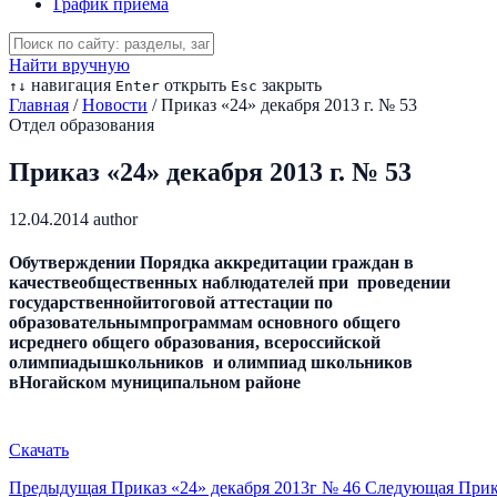
График приема
Найти вручную
навигация
открыть
закрыть
↑
↓
Enter
Esc
Главная
/
Новости
/
Приказ «24» декабря 2013 г. № 53
Отдел образования
Приказ «24» декабря 2013 г. № 53
12.04.2014
author
Обутверждении Порядка аккредитации граждан в
качествеобщественных наблюдателей при проведении
государственнойитоговой аттестации по
образовательнымпрограммам основного общего
исреднего общего образования, всероссийской
олимпиадышкольников и олимпиад школьников
вНогайском муниципальном районе
Скачать
Предыдущая
Приказ «24» декабря 2013г № 46
Следующая
Прик