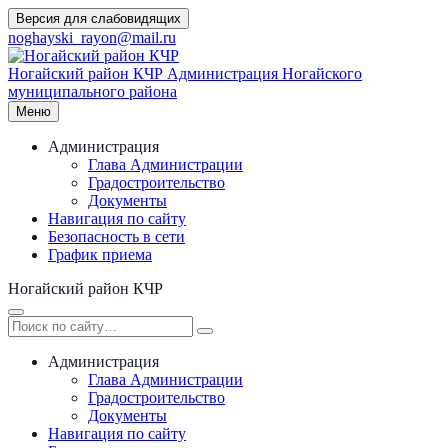
Перейти
Версия для слабовидящих
к
noghayski_rayon@mail.ru
содержимому
Ногайский район КЧР
Администрация Ногайского
муниципального района
Меню
Администрация
Глава Администрации
Градостроительство
Документы
Навигация по сайту
Безопасность в сети
График приема
Ногайский район КЧР
Администрация
Глава Администрации
Градостроительство
Документы
Навигация по сайту