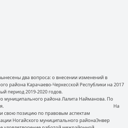
вынесены два вопроса: о внесении изменений в
ого района Карачаево-Черкесской Республики на 2017
ый период 2019-2020 годов.
го муниципального района Лалита Найманова. По
риняты соответствующие решения. На
ми свою позицию по правовым аспектам
кого муниципального районаЭнвер
свое удовлетворение работой межрайонной