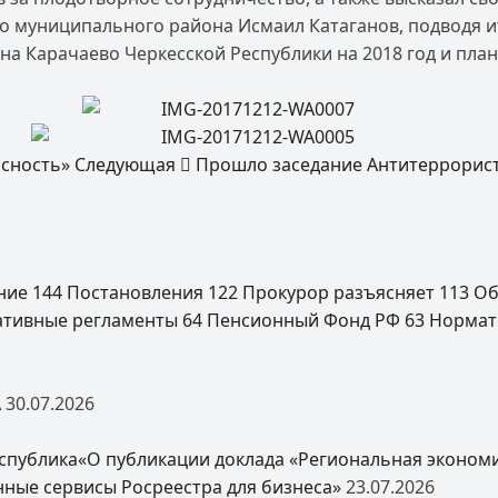
иципального района Исмаил Катаганов, подводя итог
 Карачаево Черкесской Республики на 2018 год и план
асность»
Следующая
Прошло заседание Антитеррорис
ение
144
Постановления
122
Прокурор разъясняет
113
Об
ативные регламенты
64
Пенсионный Фонд РФ
63
Нормат
А
30.07.2026
спублика«О публикации доклада «Региональная экономи
нные сервисы Росреестра для бизнеса»
23.07.2026