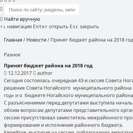
Найти вручную
навигация
открыть
закрыть
↑
↓
Enter
Esc
Главная
/
Новости
/
Принят бюджет района на 2018 го
Разное
Принят бюджет района на 2018 год
12.12.2017
author
Сегодня состоялась очередная 43-я сессия Совета Но
решение Совета Ногайского муниципального района о
год» и о бюджете Ногайского муниципального района 
С разъяснениями перед депутатами выступила начал
обоим вопросам депутатами представ
сессии присутствовал заместитель межрайонного про
формирования и исполнения районног
Керейтов, выступая на сессии, поблагодарил депутат