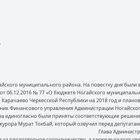
д
гайского муниципального района. На повестку дня были 
т 06.12.2016 № 77 «О бюджете Ногайского муниципальн
Карачаево Черкесской Республики на 2018 год и планов
ьник Финансового управления Администрации Ногайско
ительного органа единогласно были п
курора Мурат Токбай, который озвучил перед депутата
о бюджета. Глава Администрации Ногайс
ов за плодотворное сотрудничество, а также высказал 