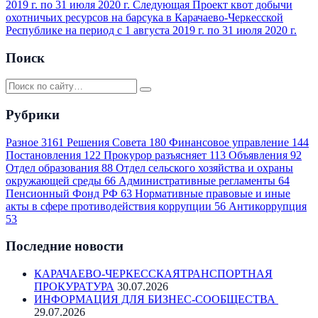
2019 г. по 31 июля 2020 г.
Следующая
Проект квот добычи
охотничьих ресурсов на барсука в Карачаево-Черкесской
Республике на период с 1 августа 2019 г. по 31 июля 2020 г.
Поиск
Рубрики
Разное
3161
Решения Совета
180
Финансовое управление
144
Постановления
122
Прокурор разъясняет
113
Объявления
92
Отдел образования
88
Отдел сельского хозяйства и охраны
окружающей среды
66
Административные регламенты
64
Пенсионный Фонд РФ
63
Нормативные правовые и иные
акты в сфере противодействия коррупции
56
Антикоррупция
53
Последние новости
КАРАЧАЕВО-ЧЕРКЕССКАЯТРАНСПОРТНАЯ
ПРОКУРАТУРА
30.07.2026
ИНФОРМАЦИЯ ДЛЯ БИЗНЕС-СООБЩЕСТВА
29.07.2026