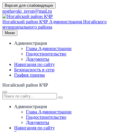
Перейти
Версия для слабовидящих
к
noghayski_rayon@mail.ru
содержимому
Ногайский район КЧР
Администрация Ногайского
муниципального района
Меню
Администрация
Глава Администрации
Градостроительство
Документы
Навигация по сайту
Безопасность в сети
График приема
Ногайский район КЧР
Администрация
Глава Администрации
Градостроительство
Документы
Навигация по сайту