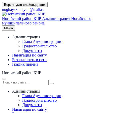
Перейти
Версия для слабовидящих
к
noghayski_rayon@mail.ru
содержимому
Ногайский район КЧР
Администрация Ногайского
муниципального района
Меню
Администрация
Глава Администрации
Градостроительство
Документы
Навигация по сайту
Безопасность в сети
График приема
Ногайский район КЧР
Администрация
Глава Администрации
Градостроительство
Документы
Навигация по сайту