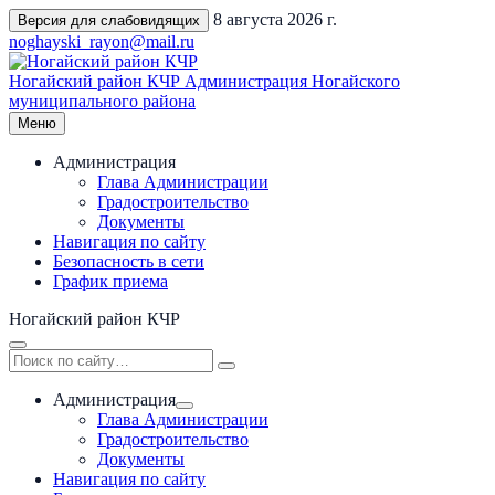
Перейти
8 августа 2026 г.
Версия для слабовидящих
к
noghayski_rayon@mail.ru
содержимому
Ногайский район КЧР
Администрация Ногайского
муниципального района
Меню
Администрация
Глава Администрации
Градостроительство
Документы
Навигация по сайту
Безопасность в сети
График приема
Ногайский район КЧР
Администрация
Глава Администрации
Градостроительство
Документы
Навигация по сайту