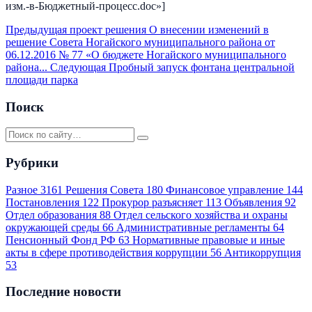
изм.-в-Бюджетный-процесс.doc»]
Предыдущая
проект решения О внесении изменений в
решение Совета Ногайского муниципального района от
06.12.2016 № 77 «О бюджете Ногайского муниципального
района...
Следующая
Пробный запуск фонтана центральной
площади парка
Поиск
Рубрики
Разное
3161
Решения Совета
180
Финансовое управление
144
Постановления
122
Прокурор разъясняет
113
Объявления
92
Отдел образования
88
Отдел сельского хозяйства и охраны
окружающей среды
66
Административные регламенты
64
Пенсионный Фонд РФ
63
Нормативные правовые и иные
акты в сфере противодействия коррупции
56
Антикоррупция
53
Последние новости