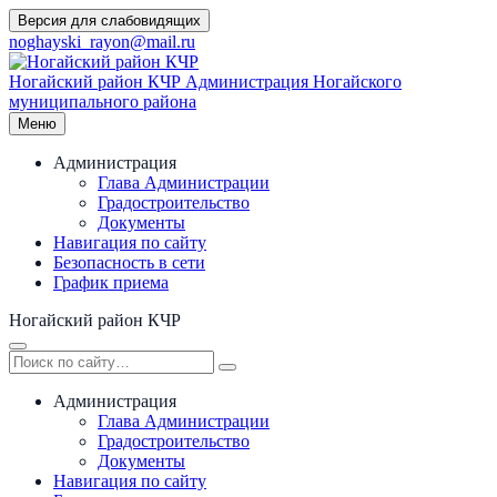
Перейти
Версия для слабовидящих
к
noghayski_rayon@mail.ru
содержимому
Ногайский район КЧР
Администрация Ногайского
муниципального района
Меню
Администрация
Глава Администрации
Градостроительство
Документы
Навигация по сайту
Безопасность в сети
График приема
Ногайский район КЧР
Администрация
Глава Администрации
Градостроительство
Документы
Навигация по сайту