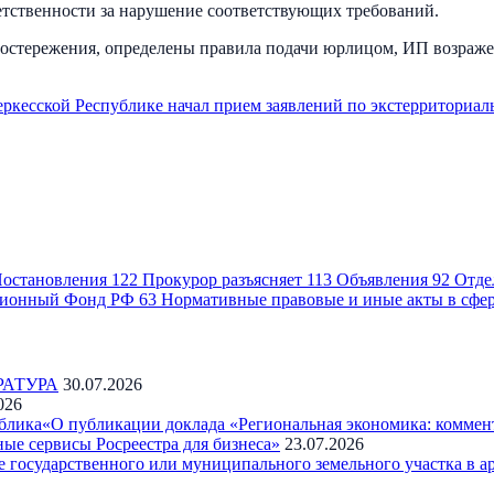
етственности за нарушение соответствующих требований.
достережения, определены правила подачи юрлицом, ИП возражен
ркесской Республике начал прием заявлений по экстерриториа
остановления
122
Прокурор разъясняет
113
Объявления
92
Отде
ионный Фонд РФ
63
Нормативные правовые и иные акты в сфе
РАТУРА
30.07.2026
026
блика«О публикации доклада «Региональная экономика: коммен
ые сервисы Росреестра для бизнеса»
23.07.2026
государственного или муниципального земельного участка в а