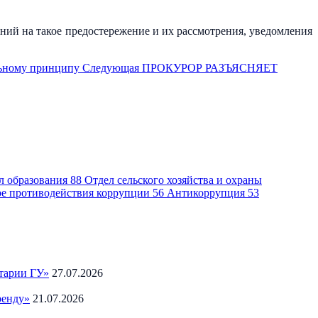
ий на такое предостережение и их рассмотрения, уведомления
льному принципу
Следующая
ПРОКУРОР РАЗЪЯСНЯЕТ
л образования
88
Отдел сельского хозяйства и охраны
ре противодействия коррупции
56
Антикоррупция
53
тарии ГУ»
27.07.2026
ренду»
21.07.2026