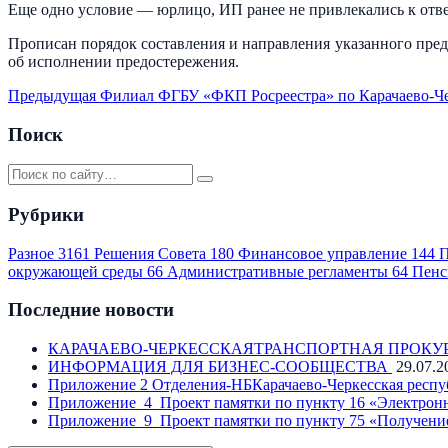
Еще одно условие — юрлицо, ИП ранее не привлекались к отв
Прописан порядок составления и направления указанного пре
об исполнении предостережения.
Предыдущая
Филиал ФГБУ «ФКП Росреестра» по Карачаево-Че
Поиск
Рубрики
Разное
3161
Решения Совета
180
Финансовое управление
144
П
окружающей среды
66
Административные регламенты
64
Пенс
Последние новости
КАРАЧАЕВО-ЧЕРКЕССКАЯТРАНСПОРТНАЯ ПРОКУ
ИНФОРМАЦИЯ ДЛЯ БИЗНЕС-СООБЩЕСТВА
29.07.2
Приложение 2 Отделения-НБКарачаево-Черкесская респу
Приложение_4_Проект памятки по пункту 16 «Электронн
Приложение_9_Проект памятки по пункту 75 «Получение 