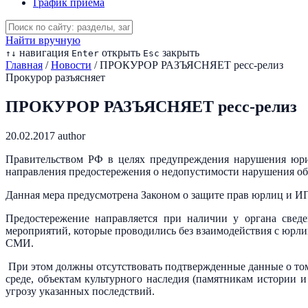
График приема
Найти вручную
навигация
открыть
закрыть
↑
↓
Enter
Esc
Главная
/
Новости
/
ПРОКУРОР РАЗЪЯСНЯЕТ ресс-релиз
Прокурор разъясняет
ПРОКУРОР РАЗЪЯСНЯЕТ ресс-релиз
20.02.2017
author
Правительством РФ в целях предупреждения нарушения юри
направления предостережения о недопустимости нарушения о
Данная мера предусмотрена Законом о защите прав юрлиц и ИП
Предостережение направляется при наличии у органа свед
мероприятий, которые проводились без взаимодействия с юрл
СМИ.
При этом должны отсутствовать подтвержденные данные о том
среде, объектам культурного наследия (памятникам истории 
угрозу указанных последствий.