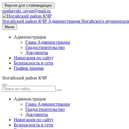
Перейти
Версия для слабовидящих
к
noghayski_rayon@mail.ru
содержимому
Ногайский район КЧР
Администрация Ногайского муниципаль
Меню
Администрация
Глава Администрации
Градостроительство
Документы
Навигация по сайту
Безопасность в сети
График приема
Ногайский район КЧР
Администрация
Глава Администрации
Градостроительство
Документы
Навигация по сайту
Безопасность в сети