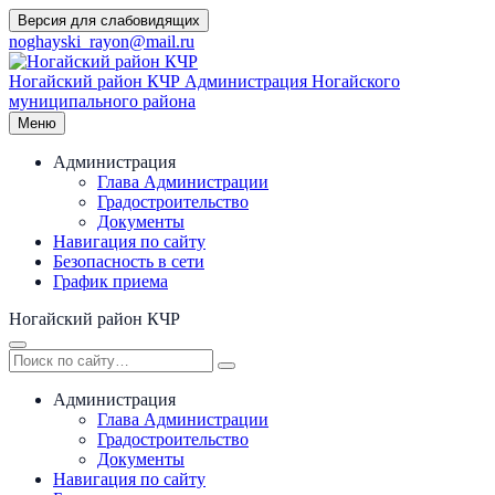
Перейти
Версия для слабовидящих
к
noghayski_rayon@mail.ru
содержимому
Ногайский район КЧР
Администрация Ногайского
муниципального района
Меню
Администрация
Глава Администрации
Градостроительство
Документы
Навигация по сайту
Безопасность в сети
График приема
Ногайский район КЧР
Администрация
Глава Администрации
Градостроительство
Документы
Навигация по сайту