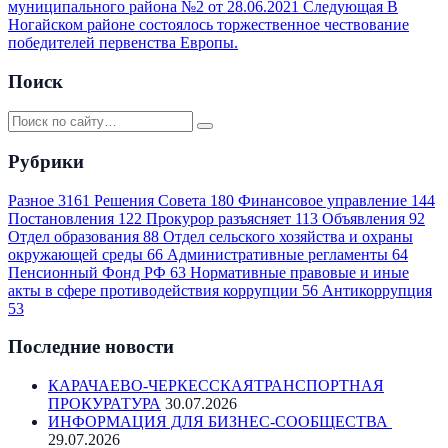
муниципального района №2 от 28.06.2021
Следующая
В
Ногайском районе состоялось торжественное чествование
победителей первенства Европы.
Поиск
Рубрики
Разное
3161
Решения Совета
180
Финансовое управление
144
Постановления
122
Прокурор разъясняет
113
Объявления
92
Отдел образования
88
Отдел сельского хозяйства и охраны
окружающей среды
66
Административные регламенты
64
Пенсионный Фонд РФ
63
Нормативные правовые и иные
акты в сфере противодействия коррупции
56
Антикоррупция
53
Последние новости
КАРАЧАЕВО-ЧЕРКЕССКАЯТРАНСПОРТНАЯ
ПРОКУРАТУРА
30.07.2026
ИНФОРМАЦИЯ ДЛЯ БИЗНЕС-СООБЩЕСТВА
29.07.2026