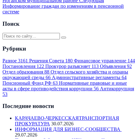
Ногайском муниципальном районе
Следующая
Информирование граждан по изменениям в пенсионной
системе
Поиск
Рубрики
Разное
3161
Решения Совета
180
Финансовое управление
144
Постановления
122
Прокурор разъясняет
113
Объявления
92
Отдел образования
88
Отдел сельского хозяйства и охраны
окружающей среды
66
Административные регламенты
64
Пенсионный Фонд РФ
63
Нормативные правовые и иные
акты в сфере противодействия коррупции
56
Антикоррупция
53
Последние новости
КАРАЧАЕВО-ЧЕРКЕССКАЯТРАНСПОРТНАЯ
ПРОКУРАТУРА
30.07.2026
ИНФОРМАЦИЯ ДЛЯ БИЗНЕС-СООБЩЕСТВА
29.07.2026