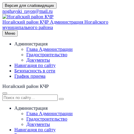
Перейти
Версия для слабовидящих
к
noghayski_rayon@mail.ru
содержимому
Ногайский район КЧР
Администрация Ногайского
муниципального района
Меню
Администрация
Глава Администрации
Градостроительство
Документы
Навигация по сайту
Безопасность в сети
График приема
Ногайский район КЧР
Администрация
Глава Администрации
Градостроительство
Документы
Навигация по сайту