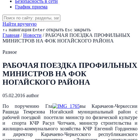
Безопасность в сети
График приема
Найти вручную
навигация
открыть
закрыть
↑
↓
Enter
Esc
Главная
/
Новости
/
РАБОЧАЯ ПОЕЗДКА ПРОФИЛЬНЫХ
МИНИСТРОВ НА ФОК НОГАЙСКОГО РАЙОНА
Разное
РАБОЧАЯ ПОЕЗДКА ПРОФИЛЬНЫХ
МИНИСТРОВ НА ФОК
НОГАЙСКОГО РАЙОНА
05.02.2016
author
По поручению Гла
вы Карачаеов-Черкессии
Рашида Темрезова Ногайский муниципальный район с
рабочей поездкой посетили министр по физической культуре
и спорта КЧР Расул Чотчаев, министр строительства и
жилищно-коммунального хозяйства КЧР Евгений Гордиенко
и директор Карачаево-Черкесского республиканского
казенного предприятия «Дирекция капитального