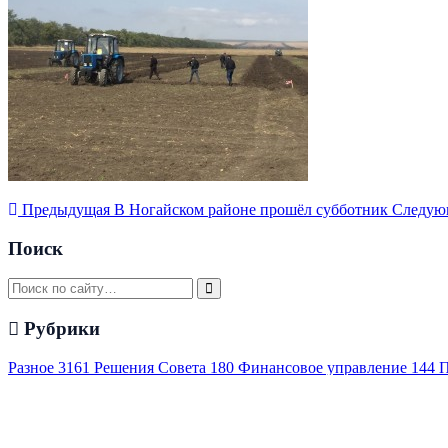
Предыдущая
В Ногайском районе прошёл субботник
Следую
Поиск
Рубрики
Разное
3161
Решения Совета
180
Финансовое управление
144
П
окружающей среды
66
Административные регламенты
64
Пенс
Последние новости