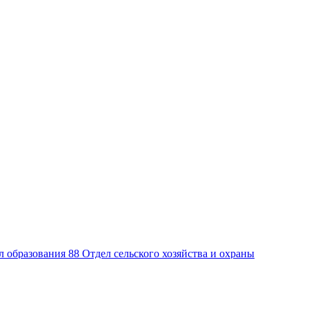
л образования
88
Отдел сельского хозяйства и охраны
ре противодействия коррупции
56
Антикоррупция
53