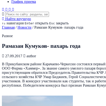
График приема
Найти вручную
навигация
открыть
закрыть
↑
↓
Enter
Esc
Главная
/
Новости
/
Рамазан Кумуков- пахарь года
Разное
Рамазан Кумуков- пахарь года
27.09.2017
author
В Прикубанском районе Карачаево-Черкесии состоялся первый
ООО Фирма «Хаммер». За звание самого умелого пахаря бороли
присутствующим обратился Председатель Правительства КЧР 
сельского хозяйства КЧР Умар Биджиев, Герой Социалистическ
участников. В конкурсе участвовали как студенты, так и раб
республики. Победителем конкурса был признан Рамазан Куму