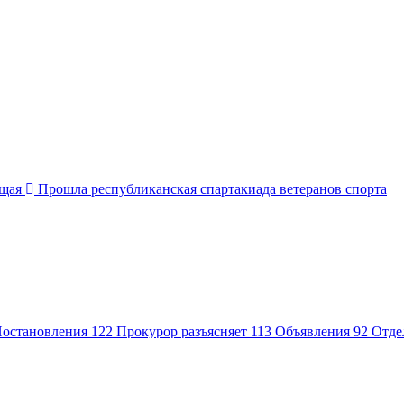
щая
Прошла республиканская спартакиада ветеранов спорта
остановления
122
Прокурор разъясняет
113
Объявления
92
Отде
ионный Фонд РФ
63
Нормативные правовые и иные акты в сфе