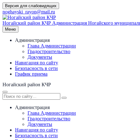
Перейти
Версия для слабовидящих
к
noghayski_rayon@mail.ru
содержимому
Ногайский район КЧР
Администрация Ногайского муниципаль
Меню
Администрация
Глава Администрации
Градостроительство
Документы
Навигация по сайту
Безопасность в сети
График приема
Ногайский район КЧР
Администрация
Глава Администрации
Градостроительство
Документы
Навигация по сайту
Безопасность в сети