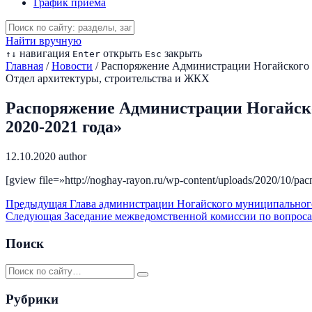
График приема
Найти вручную
навигация
открыть
закрыть
↑
↓
Enter
Esc
Главная
/
Новости
/
Распоряжение Администрации Ногайского м
Отдел архитектуры, строительства и ЖКХ
Распоряжение Администрации Ногайског
2020-2021 года»
12.10.2020
author
[gview file=»http://noghay-rayon.ru/wp-content/uploads/2020/10/р
Предыдущая
Глава администрации Ногайского муниципальног
Следующая
Заседание межведомственной комиссии по вопроса
Поиск
Рубрики