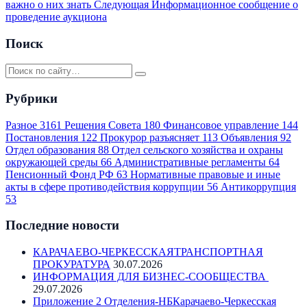
важно о них знать
Следующая
Информационное сообщение о
проведение аукциона
Поиск
Рубрики
Разное
3161
Решения Совета
180
Финансовое управление
144
Постановления
122
Прокурор разъясняет
113
Объявления
92
Отдел образования
88
Отдел сельского хозяйства и охраны
окружающей среды
66
Административные регламенты
64
Пенсионный Фонд РФ
63
Нормативные правовые и иные
акты в сфере противодействия коррупции
56
Антикоррупция
53
Последние новости
КАРАЧАЕВО-ЧЕРКЕССКАЯТРАНСПОРТНАЯ
ПРОКУРАТУРА
30.07.2026
ИНФОРМАЦИЯ ДЛЯ БИЗНЕС-СООБЩЕСТВА
29.07.2026
Приложение 2 Отделения-НБКарачаево-Черкесская