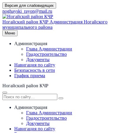
Перейти
Версия для слабовидящих
к
noghayski_rayon@mail.ru
содержимому
Ногайский район КЧР
Администрация Ногайского
муниципального района
Меню
Администрация
Глава Администрации
Градостроительство
Документы
Навигация по сайту
Безопасность в сети
График приема
Ногайский район КЧР
Администрация
Глава Администрации
Градостроительство
Документы
Навигация по сайту