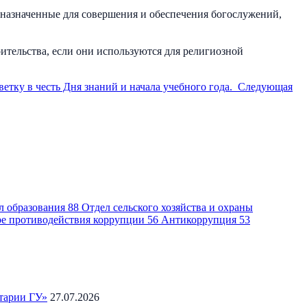
дназначенные для совершения и обеспечения богослужений,
тельства, если они используются для религиозной
тку в честь Дня знаний и начала учебного года.
Следующая
л образования
88
Отдел сельского хозяйства и охраны
ре противодействия коррупции
56
Антикоррупция
53
тарии ГУ»
27.07.2026