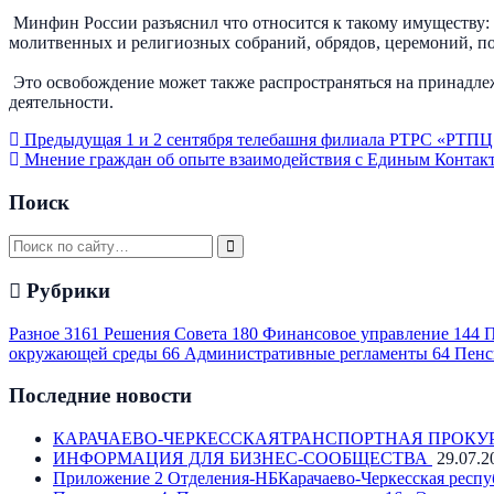
Минфин России разъяснил что относится к такому имуществу: 
молитвенных и религиозных собраний, обрядов, церемоний, по
Это освобождение может также распространяться на принадле
деятельности.
Предыдущая
1 и 2 сентября телебашня филиала РТРС «РТПЦ 
Мнение граждан об опыте взаимодействия с Единым Контакт
Поиск
Рубрики
Разное
3161
Решения Совета
180
Финансовое управление
144
П
окружающей среды
66
Административные регламенты
64
Пенс
Последние новости
КАРАЧАЕВО-ЧЕРКЕССКАЯТРАНСПОРТНАЯ ПРОКУ
ИНФОРМАЦИЯ ДЛЯ БИЗНЕС-СООБЩЕСТВА
29.07.2
Приложение 2 Отделения-НБКарачаево-Черкесская респу