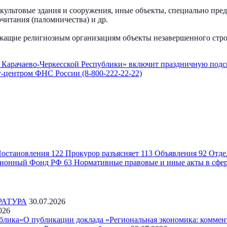
культовые здания и сооружения, иные объекты, специально пре
читания (паломничества) и др.
жащие религиозным организациям объекты незавершенного строи
Карачаево-Черкесской Республики» включит праздничную подсве
-центром ФНС России (8-800-222-22-22)
остановления
122
Прокурор разъясняет
113
Объявления
92
Отде
ионный Фонд РФ
63
Нормативные правовые и иные акты в сфе
РАТУРА
30.07.2026
026
блика«О публикации доклада «Региональная экономика: коммен