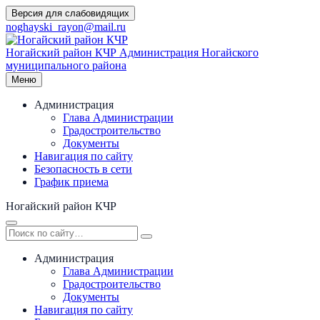
Перейти
Версия для слабовидящих
к
noghayski_rayon@mail.ru
содержимому
Ногайский район КЧР
Администрация Ногайского
муниципального района
Меню
Администрация
Глава Администрации
Градостроительство
Документы
Навигация по сайту
Безопасность в сети
График приема
Ногайский район КЧР
Администрация
Глава Администрации
Градостроительство
Документы
Навигация по сайту