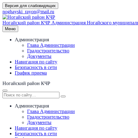
Перейти
Версия для слабовидящих
к
noghayski_rayon@mail.ru
содержимому
Ногайский район КЧР
Администрация Ногайского муниципаль
Меню
Администрация
Глава Администрации
Градостроительство
Документы
Навигация по сайту
Безопасность в сети
График приема
Ногайский район КЧР
Администрация
Глава Администрации
Градостроительство
Документы
Навигация по сайту
Безопасность в сети