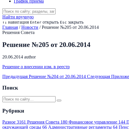
График приема
Найти вручную
навигация
открыть
закрыть
↑
↓
Enter
Esc
Главная
/
Новости
/
Решение №205 от 20.06.2014
Решения Совета
Решение №205 от 20.06.2014
20.06.2014
author
Решение о внесении изм. в реестр
Предыдущая
Решение №204 от 20.06.2014
Следующая
Приложе
Поиск
Рубрики
Разное
3161
Решения Совета
180
Финансовое управление
144
П
окружающей среды
66
Административные регламенты
64
Пенс