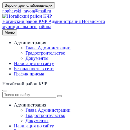
Перейти
Версия для слабовидящих
к
noghayski_rayon@mail.ru
содержимому
Ногайский район КЧР
Администрация Ногайского
муниципального района
Меню
Администрация
Глава Администрации
Градостроительство
Документы
Навигация по сайту
Безопасность в сети
График приема
Ногайский район КЧР
Администрация
Глава Администрации
Градостроительство
Документы
Навигация по сайту