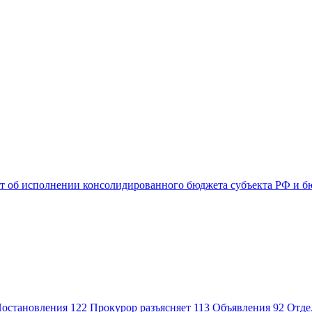
т об исполнении консолидированного бюджета субъекта РФ и б
остановления
122
Прокурор разъясняет
113
Объявления
92
Отде