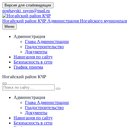
Перейти
Версия для слабовидящих
к
noghayski_rayon@mail.ru
содержимому
Ногайский район КЧР
Администрация Ногайского муниципаль
Меню
Администрация
Глава Администрации
Градостроительство
Документы
Навигация по сайту
Безопасность в сети
График приема
Ногайский район КЧР
Администрация
Глава Администрации
Градостроительство
Документы
Навигация по сайту
Безопасность в сети