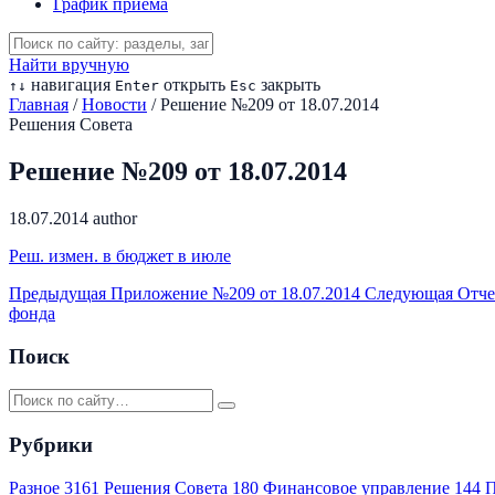
График приема
Найти вручную
навигация
открыть
закрыть
↑
↓
Enter
Esc
Главная
/
Новости
/
Решение №209 от 18.07.2014
Решения Совета
Решение №209 от 18.07.2014
18.07.2014
author
Реш. измен. в бюджет в июле
Предыдущая
Приложение №209 от 18.07.2014
Следующая
Отче
фонда
Поиск
Рубрики
Разное
3161
Решения Совета
180
Финансовое управление
144
П