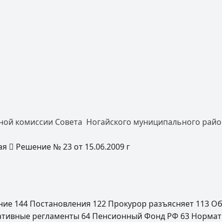
тной комиссии Совета Ногайского муниципального рай
ая
Решение № 23 от 15.06.2009 г
ение
144
Постановления
122
Прокурор разъясняет
113
Об
ативные регламенты
64
Пенсионный Фонд РФ
63
Нормат