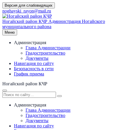
Перейти
Версия для слабовидящих
к
noghayski_rayon@mail.ru
содержимому
Ногайский район КЧР
Администрация Ногайского
муниципального района
Меню
Администрация
Глава Администрации
Градостроительство
Документы
Навигация по сайту
Безопасность в сети
График приема
Ногайский район КЧР
Администрация
Глава Администрации
Градостроительство
Документы
Навигация по сайту