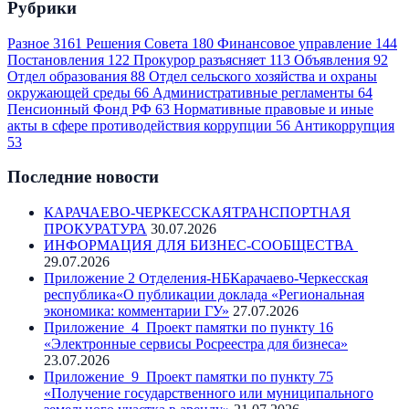
Рубрики
Разное
3161
Решения Совета
180
Финансовое управление
144
Постановления
122
Прокурор разъясняет
113
Объявления
92
Отдел образования
88
Отдел сельского хозяйства и охраны
окружающей среды
66
Административные регламенты
64
Пенсионный Фонд РФ
63
Нормативные правовые и иные
акты в сфере противодействия коррупции
56
Антикоррупция
53
Последние новости
КАРАЧАЕВО-ЧЕРКЕССКАЯТРАНСПОРТНАЯ
ПРОКУРАТУРА
30.07.2026
ИНФОРМАЦИЯ ДЛЯ БИЗНЕС-СООБЩЕСТВА
29.07.2026
Приложение 2 Отделения-НБКарачаево-Черкесская
республика«О публикации доклада «Региональная
экономика: комментарии ГУ»
27.07.2026
Приложение_4_Проект памятки по пункту 16
«Электронные сервисы Росреестра для бизнеса»
23.07.2026
Приложение_9_Проект памятки по пункту 75
«Получение государственного или муниципального