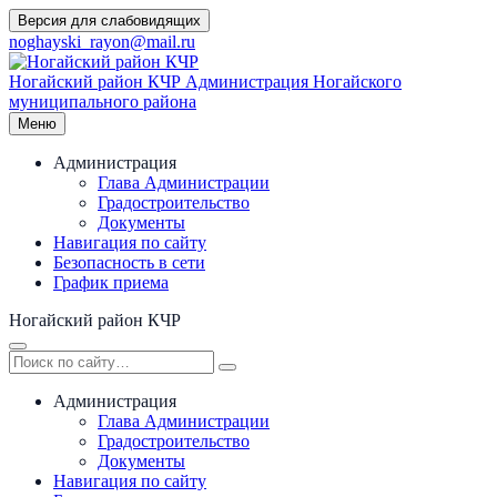
Перейти
Версия для слабовидящих
к
noghayski_rayon@mail.ru
содержимому
Ногайский район КЧР
Администрация Ногайского
муниципального района
Меню
Администрация
Глава Администрации
Градостроительство
Документы
Навигация по сайту
Безопасность в сети
График приема
Ногайский район КЧР
Администрация
Глава Администрации
Градостроительство
Документы
Навигация по сайту