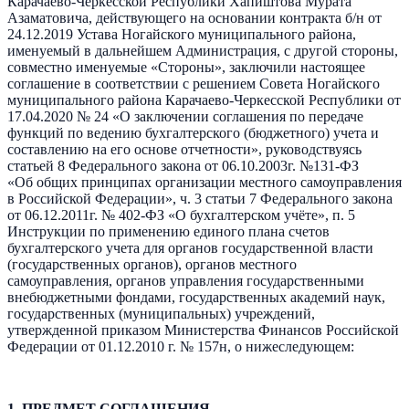
Карачаево-Черкесской Республики Хапиштова Мурата
Азаматовича, действующего на основании контракта б/н от
24.12.2019 Устава Ногайского муниципального района,
именуемый в дальнейшем Администрация, с другой стороны,
совместно именуемые «Стороны», заключили настоящее
соглашение в соответствии с решением Совета Ногайского
муниципального района Карачаево-Черкесской Республики от
17.04.2020 № 24 «О заключении соглашения по передаче
функций по ведению бухгалтерского (бюджетного) учета и
составлению на его основе отчетности», руководствуясь
статьей 8 Федерального закона от 06.10.2003г. №131-ФЗ
«Об общих принципах организации местного самоуправления
в Российской Федерации», ч. 3 статьи 7 Федерального закона
от 06.12.2011г. № 402-ФЗ «О бухгалтерском учёте», п. 5
Инструкции по применению единого плана счетов
бухгалтерского учета для органов государственной власти
(государственных органов), органов местного
самоуправления, органов управления государственными
внебюджетными фондами, государственных академий наук,
государственных (муниципальных) учреждений,
утвержденной приказом Министерства Финансов Российской
Федерации от 01.12.2010 г. № 157н, о нижеследующем:
1. ПРЕДМЕТ СОГЛАШЕНИЯ