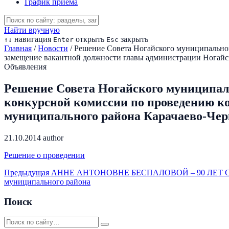
График приема
Найти вручную
навигация
открыть
закрыть
↑
↓
Enter
Esc
Главная
/
Новости
/
Решение Совета Ногайского муниципальног
замещение вакантной должности главы администрации Ногайс
Объявления
Решение Совета Ногайского муниципаль
конкурсной комиссии по проведению к
муниципального района Карачаево-Чер
21.10.2014
author
Решение о проведении
Предыдущая
АННЕ АНТОНОВНЕ БЕСПАЛОВОЙ – 90 ЛЕТ
муниципального района
Поиск