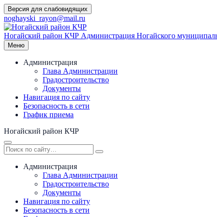
Перейти
Версия для слабовидящих
к
noghayski_rayon@mail.ru
содержимому
Ногайский район КЧР
Администрация Ногайского муниципаль
Меню
Администрация
Глава Администрации
Градостроительство
Документы
Навигация по сайту
Безопасность в сети
График приема
Ногайский район КЧР
Администрация
Глава Администрации
Градостроительство
Документы
Навигация по сайту
Безопасность в сети