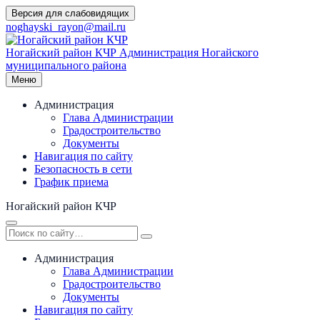
Перейти
Версия для слабовидящих
к
noghayski_rayon@mail.ru
содержимому
Ногайский район КЧР
Администрация Ногайского
муниципального района
Меню
Администрация
Глава Администрации
Градостроительство
Документы
Навигация по сайту
Безопасность в сети
График приема
Ногайский район КЧР
Администрация
Глава Администрации
Градостроительство
Документы
Навигация по сайту