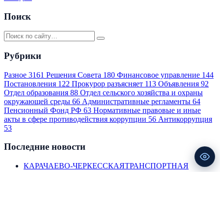
Поиск
Рубрики
Разное
3161
Решения Совета
180
Финансовое управление
144
Постановления
122
Прокурор разъясняет
113
Объявления
92
Отдел образования
88
Отдел сельского хозяйства и охраны
окружающей среды
66
Административные регламенты
64
Пенсионный Фонд РФ
63
Нормативные правовые и иные
акты в сфере противодействия коррупции
56
Антикоррупция
53
Последние новости
КАРАЧАЕВО-ЧЕРКЕССКАЯТРАНСПОРТНАЯ
ПРОКУРАТУРА
30.07.2026
ИНФОРМАЦИЯ ДЛЯ БИЗНЕС-СООБЩЕСТВА
29.07.2026
Приложение 2 Отделения-НБКарачаево-Черкесская
республика«О публикации доклада «Региональная
экономика: комментарии ГУ»
27.07.2026