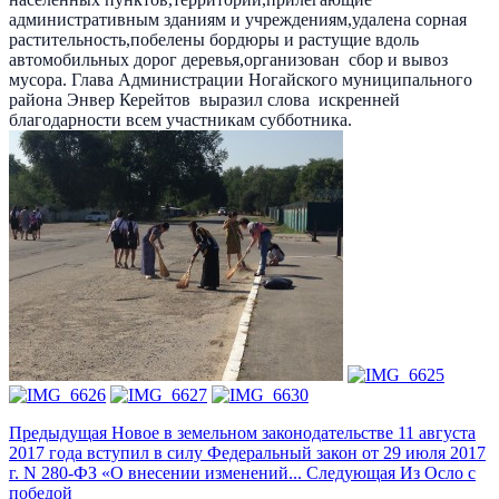
административным зданиям и учреждениям,удалена сорная
растительность,побелены бордюры и растущие вдоль
автомобильных дорог деревья,организован сбор и вывоз
мусора. Глава Администрации Ногайского муниципального
района Энвер Керейтов выразил слова искренней
благодарности всем участникам субботника.
Предыдущая
Новое в земельном законодательстве 11 августа
2017 года вступил в силу Федеральный закон от 29 июля 2017
г. N 280-ФЗ «О внесении изменений...
Следующая
Из Осло с
победой