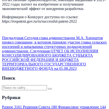
2022 годах патент на изобретение и получившие
экономический эффект от внедрения разработки.
Информация о Конкурсе доступна по ссылке:
https://rospatent.gov.ru/ru/successful-patent-2022
Предыдущая
Сегодня глава администрации М.А. Хапиштов
провел совещание, в котором приняли участие главы сельских
поселений и начальники структурных подразделений
администрации.
Следующая
ОТЧЕТ ОБ ИСПОЛНЕНИИ
КОНСОЛИДИРОВАННОГО БЮДЖЕТА СУБЪЕКТА
РОССИЙСКОЙ ФЕДЕРАЦИИ И БЮДЖЕТА
ТЕРРИТОРИАЛЬНОГО ГОСУДАРСТВЕННОГО
ВНЕБЮДЖЕТНОГО ФОНДА на 01.08.2023
Поиск
Рубрики
Разное
3161
Решения Совета
180
Финансовое управление
144