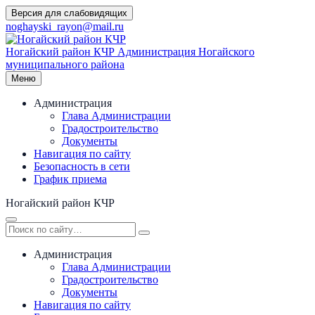
Перейти
Версия для слабовидящих
к
noghayski_rayon@mail.ru
содержимому
Ногайский район КЧР
Администрация Ногайского
муниципального района
Меню
Администрация
Глава Администрации
Градостроительство
Документы
Навигация по сайту
Безопасность в сети
График приема
Ногайский район КЧР
Администрация
Глава Администрации
Градостроительство
Документы
Навигация по сайту