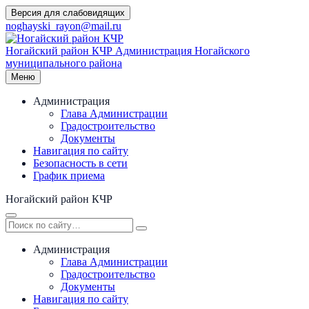
Перейти
Версия для слабовидящих
к
noghayski_rayon@mail.ru
содержимому
Ногайский район КЧР
Администрация Ногайского
муниципального района
Меню
Администрация
Глава Администрации
Градостроительство
Документы
Навигация по сайту
Безопасность в сети
График приема
Ногайский район КЧР
Администрация
Глава Администрации
Градостроительство
Документы
Навигация по сайту