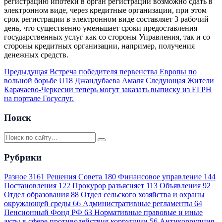
регистрацию ипотеки в орган регистрации возможно сдать в
электронном виде, через кредитные организации, при этом
срок регистрации в электронном виде составляет 3 рабочий
день, что существенно уменьшает сроки предоставления
государственных услуг как со стороны Управления, так и со
стороны кредитных организации, например, получения
денежных средств.
Предыдущая
Встреча победителя первенства Европы по
вольной борьбе U18 Джандубаева Амаля
Следующая
Жители
Карачаево-Черкесии теперь могут заказать выписку из ЕГРН
на портале Госуслуг.
Поиск
Рубрики
Разное
3161
Решения Совета
180
Финансовое управление
144
Постановления
122
Прокурор разъясняет
113
Объявления
92
Отдел образования
88
Отдел сельского хозяйства и охраны
окружающей среды
66
Административные регламенты
64
Пенсионный Фонд РФ
63
Нормативные правовые и иные
акты в сфере противодействия коррупции
56
Антикоррупция