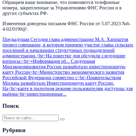
Обращаем ваше внимание, что поменяются телефонные
номера, закрепленные за Управлениями ФНС России и в
других субъектах РФ.
Изменения доведены письмом ФНС России от 5.07.2023 №6-
4-02/0190@.
Предыдущая
Сегодня глава администрации М.А. Хапиштов
провел совещание, в котором приняли участие главы сельских
поселений и начальники структурных подразделений
администрации.<br>На повестке дня обсудили следующие
вопросы:<br>•Информация об...
Следующая
Минэкономразвития России разработало инвестиционную
карту России<br>Министерство экономического развития
Российской Федерации совместно с<br>Правительством
Москвы разработало Инвестиционную карту России.
На<br>карте в пилотном режиме пользователям доступны для
выбора<br>инвестиционные...
Поиск
Рубрики