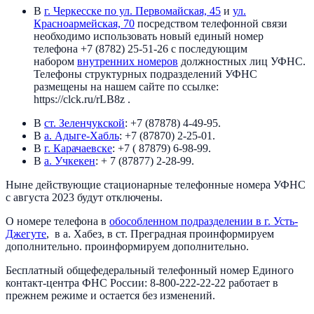
В
г. Черкесске по ул. Первомайская, 45
и
ул.
Красноармейская, 70
посредством телефонной связи
необходимо использовать новый единый номер
телефона +7 (8782) 25-51-26 с последующим
набором
внутренних номеров
должностных лиц УФНС.
Телефоны структурных подразделений УФНС
размещены на нашем сайте по ссылке:
https://clck.ru/rLB8z .
В
ст. Зеленчукской
: +7 (87878) 4-49-95.
В
а. Адыге-Хабль
: +7 (87870) 2-25-01.
В
г. Карачаевске
: +7 ( 87879) 6-98-99.
В
а. Учкекен
: + 7 (87877) 2-28-99.
Ныне действующие стационарные телефонные номера УФНС
с августа 2023 будут отключены.
О номере телефона в
обособленном подразделении в г. Усть-
Джегуте
, в а. Хабез, в ст. Преградная проинформируем
дополнительно. проинформируем дополнительно.
Бесплатный общефедеральный телефонный номер Единого
контакт-центра ФНС России: 8-800-222-22-22 работает в
прежнем режиме и остается без изменений.