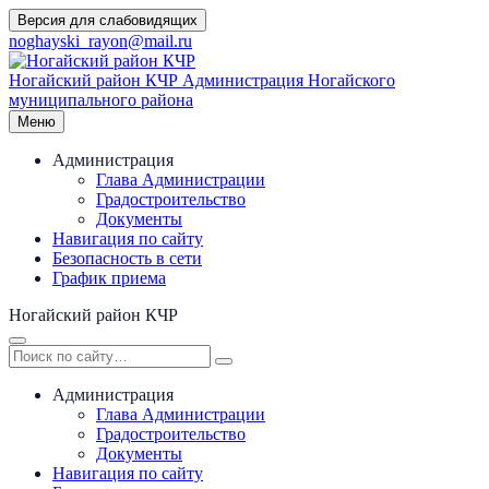
Перейти
Версия для слабовидящих
к
noghayski_rayon@mail.ru
содержимому
Ногайский район КЧР
Администрация Ногайского
муниципального района
Меню
Администрация
Глава Администрации
Градостроительство
Документы
Навигация по сайту
Безопасность в сети
График приема
Ногайский район КЧР
Администрация
Глава Администрации
Градостроительство
Документы
Навигация по сайту