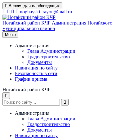
Перейти
Версия для слабовидящих
к
noghayski_rayon@mail.ru
содержимому
Ногайский район КЧР
Администрация Ногайского
муниципального района
Меню
Администрация
Глава Администрации
Градостроительство
Документы
Навигация по сайту
Безопасность в сети
График приема
Ногайский район КЧР
Администрация
Глава Администрации
Градостроительство
Документы
Навигация по сайту