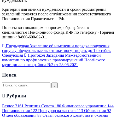
нуждаемости.
Критерии для оценки нуждаемости и сроки рассмотрения
заявлений появятся после опубликования соответствующего
Постановления Правительства РФ.
По всем возникающим вопросам, обращайтесь к
специалистам Пенсионного фонда КЧР по телефону «Горячей
линии»: 8-800-600-02-91.
Предыдущая
Заявление об изменении порядка получения
соцуслуг федеральные льготники могут подать до 1 октября.
Следующая
Протокол Заседания Межведомственной
комиссии по профилактике правонарушений Ногайского
муниципального района №2 от 28.06.2021
Поиск
Рубрики
Разное
3161
Решения Совета
180
Финансовое управление
144
Постановления
122
Прокурор разъясняет
113
Объявления
92
Отдел образования
88
Отдел сельского хозяйства и охраны