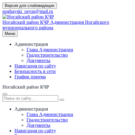
Перейти
Версия для слабовидящих
к
noghayski_rayon@mail.ru
содержимому
Ногайский район КЧР
Администрация Ногайского
муниципального района
Меню
Администрация
Глава Администрации
Градостроительство
Документы
Навигация по сайту
Безопасность в сети
График приема
Ногайский район КЧР
Администрация
Глава Администрации
Градостроительство
Документы
Навигация по сайту