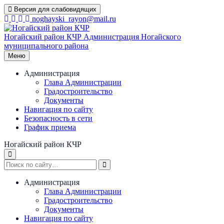
Перейти
Версия для слабовидящих
к
noghayski_rayon@mail.ru
содержимому
Ногайский район КЧР
Администрация Ногайского
муниципального района
Меню
Администрация
Глава Администрации
Градостроительство
Документы
Навигация по сайту
Безопасность в сети
График приема
Ногайский район КЧР
Администрация
Глава Администрации
Градостроительство
Документы
Навигация по сайту