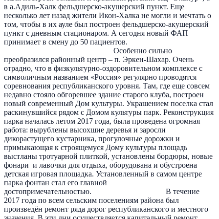
в а.Адиль-Халк фельдшерско-акушерский пункт. Еще
несколько лет назад жители Икон-Халка не могли и мечтать о
том, чтобы в их ауле был построен фельдшерско-акушерский
пункт с дневным стационаром. А сегодня новый ФАП
принимает в смену до 50 пациентов.
Особенно сильно
преобразился районный центр – п. Эркен-Шахар. Очень
отрадно, что в физкультурно-оздоровительном комплексе с
символичным названием «Россия» регулярно проводятся
соревнования республиканского уровня. Там, где еще совсем
недавно стояло обгоревшее здание старого клуба, построен
новый современный Дом культуры. Украшением поселка стал
раскинувшийся рядом с Домом культуры парк. Реконструкция
парка началась летом 2017 года, была проведена огромная
работа: вырублены высохшие деревья и заросли
дикорастущего кустарника, прогулочные дорожки и
примыкающая к строящемуся Дому культуры площадь
выстланы тротуарной плиткой, установлены бордюры, новые
фонари и лавочки для отдыха, оборудована и обустроена
детская игровая площадка. Установленный в самом центре
парка фонтан стал его главной
достопримечательностью. В течение
2017 года по всем сельским поселениям района был
произведён ремонт ряда дорог республиканского и местного
значения. В эти дни осуществляется капитальный ремонт