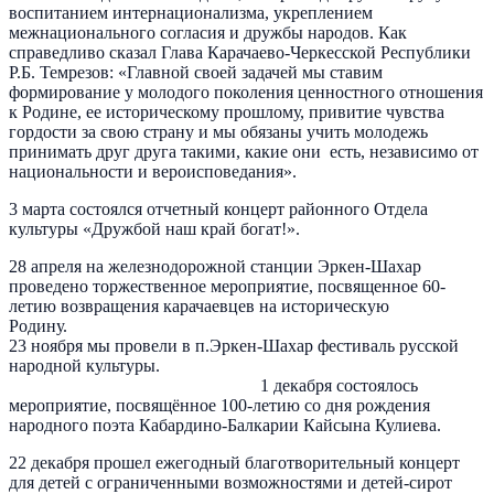
воспитанием интернационализма, укреплением
межнационального согласия и дружбы народов. Как
справедливо сказал Глава Карачаево-Черкесской Республики
Р.Б. Темрезов: «Главной своей задачей мы ставим
формирование у молодого поколения ценностного отношения
к Родине, ее историческому прошлому, привитие чувства
гордости за свою страну и мы обязаны учить молодежь
принимать друг друга такими, какие они есть, независимо от
национальности и вероисповедания».
3 марта состоялся отчетный концерт районного Отдела
культуры «Дружбой наш край богат!».
28 апреля на железнодорожной станции Эркен-Шахар
проведено торжественное мероприятие, посвященное 60-
летию возвращения карачаевцев на историческую
Родину.
23 ноября мы провели в п.Эркен-Шахар фестиваль русской
народной культуры.
1 декабря состоялось
мероприятие, посвящённое 100-летию со дня рождения
народного поэта Кабардино-Балкарии Кайсына Кулиева.
22 декабря прошел ежегодный благотворительный концерт
для детей с ограниченными возможностями и детей-сирот