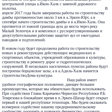
центральной улицы а.Икон-Халк с заменой дорожного
полотна. В
апреле 2017 года были завершены работы по строительству
дамбы протяженностью около 3 км в а.Эркен-Юрт, а в
сентябре начато строительство дамбы и в а.Икон-Халк. Она
протянется от южной границы аула до моста через реку
Малый Зеленчук и в комплексе с руслорегуляционными и
дноуглубительными работами защитит аул от ежегодных
паводков и подтоплений.
В новом году будет продолжена работа по строительству
новых и реконструкции действующих медицинских и
спортивных объектов, учреждений образования и культуры,
строительству и ремонту дорог и гидротехнических
сооружений. В нескольких населенных пунктах района будут
построены борцовские залы, а в а.Адиль-Халк начнется
строительствоДома культуры.
Наш район имеет
удобное географическое положение, дающее большие
преимущества, которые мы обязательно будем использовать.
При содействии Главы Карачаево-Черкесии Республики Р.Б.
Темрезова в ближайшее время в п.Эркен-Шахар будет открыт
первый в нашей республике технопарк. Мы будем оказывать
всемерное содействие нашему предпринимательскому
сообществу, поощрять и развивать фермерство, создавать