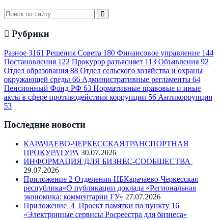
Рубрики
Разное
3161
Решения Совета
180
Финансовое управление
144
Постановления
122
Прокурор разъясняет
113
Объявления
92
Отдел образования
88
Отдел сельского хозяйства и охраны
окружающей среды
66
Административные регламенты
64
Пенсионный Фонд РФ
63
Нормативные правовые и иные
акты в сфере противодействия коррупции
56
Антикоррупция
53
Последние новости
КАРАЧАЕВО-ЧЕРКЕССКАЯТРАНСПОРТНАЯ
ПРОКУРАТУРА
30.07.2026
ИНФОРМАЦИЯ ДЛЯ БИЗНЕС-СООБЩЕСТВА
29.07.2026
Приложение 2 Отделения-НБКарачаево-Черкесская
республика«О публикации доклада «Региональная
экономика: комментарии ГУ»
27.07.2026
Приложение_4_Проект памятки по пункту 16
«Электронные сервисы Росреестра для бизнеса»