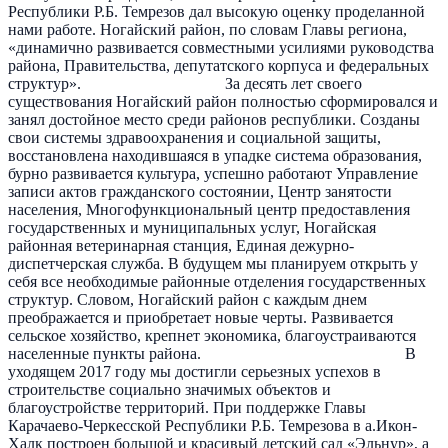
Республики Р.Б. Темрезов дал высокую оценку проделанной
нами работе. Ногайский район, по словам Главы региона,
«динамично развивается совместными усилиями руководства
района, Правительства, депутатского корпуса и федеральных
структур». За десять лет своего
существования Ногайский район полностью сформировался и
занял достойное место среди районов республики. Созданы
свои системы здравоохранения и социальной защиты,
восстановлена находившаяся в упадке система образования,
бурно развивается культура, успешно работают Управление
записи актов гражданского состоянии, Центр занятости
населения, Многофункциональный центр предоставления
государственных и муниципальных услуг, Ногайская
районная ветеринарная станция, Единая дежурно-
диспетчерская служба. В будущем мы планируем открыть у
себя все необходимые районные отделения государственных
структур. Словом, Ногайский район с каждым днем
преображается и приобретает новые черты. Развивается
сельское хозяйство, крепнет экономика, благоустраиваются
населенные пункты района. В
уходящем 2017 году мы достигли серьезных успехов в
строительстве социально значимых объектов и
благоустройстве территорий. При поддержке Главы
Карачаево-Черкесской Республики Р.Б. Темрезова в а.Икон-
Халк построен большой и красивый детский сад «Эльнур», а