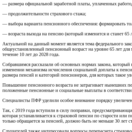
— размера официальной заработной платы, уплаченных работод
— продолжительности страхового стажа;
— выбора варианта пенсионного обеспечения: формировать толь
— возраста выхода на пенсию (который изменится и станет 65 
Актуальной на данный момент является тема федерального за
общеустановленный пенсионный возраст на уровне 65 лет для 
течение 10 лет до 2028 года.
Собравшимся рассказали об основных нормах закона, который п
изменении механизма исчисления социальной доплаты к пенси
размера пенсий и категорий пенсионеров, для которых такое ув
Повышение пенсионного возраста не затрагивает нынешних пе
положенные пенсионные и социальные выплаты в соответствии
Специалисты ПФР уделили особое внимание порядку увеличения
Так, с 2019 года вступили в силу поправки, предусматриваю
которая устанавливается к страховой пенсии по старости или п
только обращается за пенсией, должно быть не меньше 30 лет с
Слушателей также интересовали вопросы перерасчета страховой