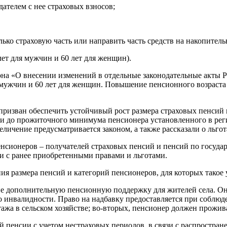
ателем с нее страховых взносов;
ко страховую часть или направить часть средств на накопитель
лет для мужчин и 60 лет для женщин).
кона «О внесении изменений в отдельные законодательные акты
мужчин и 60 лет для женщин. Повышение пенсионного возраста н
ризван обеспечить устойчивый рост размера страховых пенсий п
и до прожиточного минимума пенсионера установленного в реги
еличение предусматривается законом, а также рассказали о льго
нсионеров – получателей страховых пенсий и пенсий по госуда
 с ранее приобретенными правами и льготами.
 размера пенсий и категорий пенсионеров, для которых такое 
щие дополнительную пенсионную поддержку для жителей села. 
о инвалидности. Право на надбавку предоставляется при соблюде
тажа в сельском хозяйстве; во-вторых, пенсионер должен прожив
 пенсии с учетом нестраховых периодов, в связи с распростран