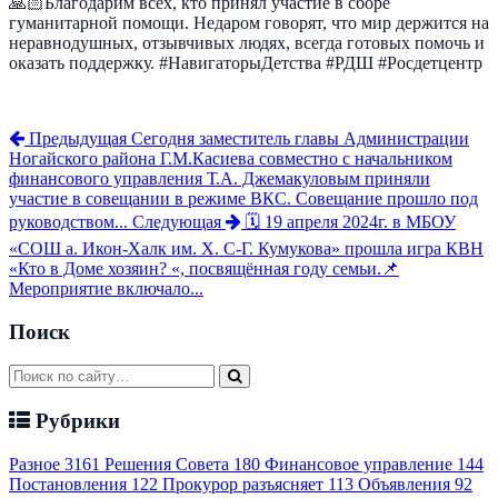
🙏🏻Благодарим всех, кто принял участие в сборе
гуманитарной помощи. Недаром говорят, что мир держится на
неравнодушных, отзывчивых людях, всегда готовых помочь и
оказать поддержку. #НавигаторыДетства #РДШ #Росдетцентр
Предыдущая
Сегодня заместитель главы Администрации
Ногайского района Г.М.Касиева совместно с начальником
финансового управления Т.А. Джемакуловым приняли
участие в совещании в режиме ВКС. Совещание прошло под
руководством...
Следующая
🗓️ 19 апреля 2024г. в МБОУ
«СОШ а. Икон-Халк им. Х. С-Г. Кумукова» прошла игра КВН
«Кто в Доме хозяин? «, посвящённая году семьи.📌
Мероприятие включало...
Поиск
Рубрики
Разное
3161
Решения Совета
180
Финансовое управление
144
Постановления
122
Прокурор разъясняет
113
Объявления
92