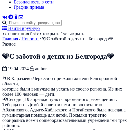
Безопасность в сети
График приема
Найти вручную
навигация
открыть
закрыть
↑
↓
Enter
Esc
Главная
/
Новости
/
🩵С заботой о детях из Белгорода🩵
Разное
🩵С заботой о детях из Белгорода🩵
19.04.2024
author
🔰В Карачаево-Черкесию приехали жители Белгородской
области,
которые были вынуждены уехать из своего региона. Из них
более 100 человек — дети.
📢Сегодня,19 апреля,в пункты временного размещения г.
Теберда и п. Домбай советниками по воспитанию
Абазинского, Адыге-Хабльского и Ногайского была передана
гуманитарная помощь для детей. Посылки трепетно
собирались всеми общеобразовательными учреждениями трех
районов.