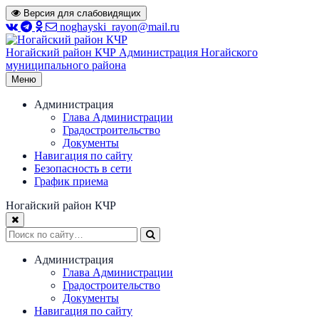
Перейти
Версия для слабовидящих
к
noghayski_rayon@mail.ru
содержимому
Ногайский район КЧР
Администрация Ногайского
муниципального района
Меню
Администрация
Глава Администрации
Градостроительство
Документы
Навигация по сайту
Безопасность в сети
График приема
Ногайский район КЧР
Администрация
Глава Администрации
Градостроительство
Документы
Навигация по сайту