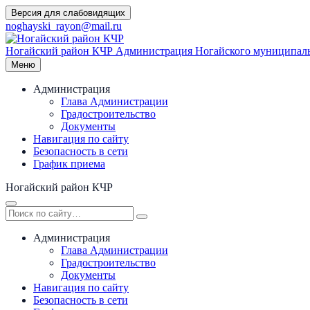
Перейти
Версия для слабовидящих
к
noghayski_rayon@mail.ru
содержимому
Ногайский район КЧР
Администрация Ногайского муниципаль
Меню
Администрация
Глава Администрации
Градостроительство
Документы
Навигация по сайту
Безопасность в сети
График приема
Ногайский район КЧР
Администрация
Глава Администрации
Градостроительство
Документы
Навигация по сайту
Безопасность в сети