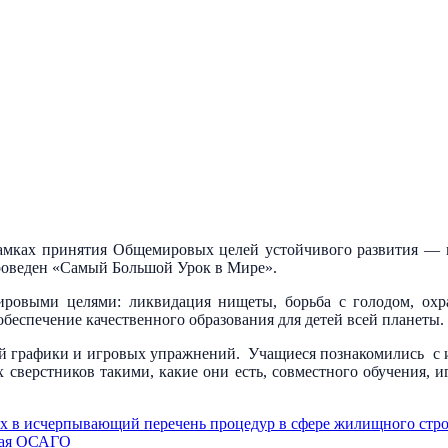
амках принятия Общемировых целей устойчивого развития — п
роведен «Самый Большой Урок в Мире».
ровыми целями: ликвидация нищеты, борьба с голодом, охран
беспечение качественного образования для детей всей планеты.
й графики и игровых упражнений. Учащиеся познакомились с и
 сверстников такими, какие они есть, совместного обучения, и
ых в исчерпывающий перечень процедур в сфере жилищного стр
ая
ОСАГО