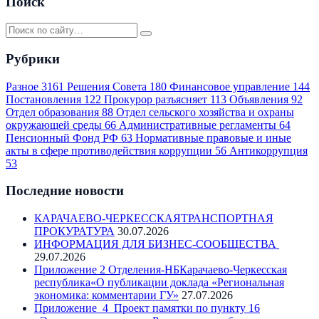
Поиск
Рубрики
Разное
3161
Решения Совета
180
Финансовое управление
144
Постановления
122
Прокурор разъясняет
113
Объявления
92
Отдел образования
88
Отдел сельского хозяйства и охраны
окружающей среды
66
Административные регламенты
64
Пенсионный Фонд РФ
63
Нормативные правовые и иные
акты в сфере противодействия коррупции
56
Антикоррупция
53
Последние новости
КАРАЧАЕВО-ЧЕРКЕССКАЯТРАНСПОРТНАЯ
ПРОКУРАТУРА
30.07.2026
ИНФОРМАЦИЯ ДЛЯ БИЗНЕС-СООБЩЕСТВА
29.07.2026
Приложение 2 Отделения-НБКарачаево-Черкесская
республика«О публикации доклада «Региональная
экономика: комментарии ГУ»
27.07.2026
Приложение_4_Проект памятки по пункту 16