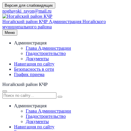
Перейти
Версия для слабовидящих
к
noghayski_rayon@mail.ru
содержимому
Ногайский район КЧР
Администрация Ногайского
муниципального района
Меню
Администрация
Глава Администрации
Градостроительство
Документы
Навигация по сайту
Безопасность в сети
График приема
Ногайский район КЧР
Администрация
Глава Администрации
Градостроительство
Документы
Навигация по сайту