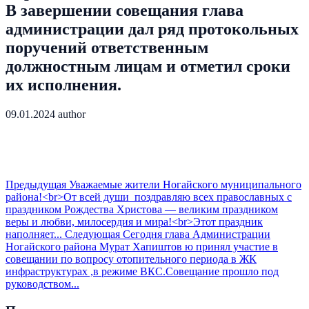
В завершении совещания глава
администрации дал ряд протокольных
поручений ответственным
должностным лицам и отметил сроки
их исполнения.
09.01.2024
author
Предыдущая
Уважаемые жители Ногайского муниципального
района!<br>От всей души поздравляю всех православных с
праздником Рождества Христова — великим праздником
веры и любви, милосердия и мира!<br>Этот праздник
наполняет...
Следующая
Сегодня глава Администрации
Ногайского района Мурат Хапиштов ю принял участие в
совещании по вопросу отопительного периода в ЖК
инфраструктурах ,в режиме ВКС.Совещание прошло под
руководством...