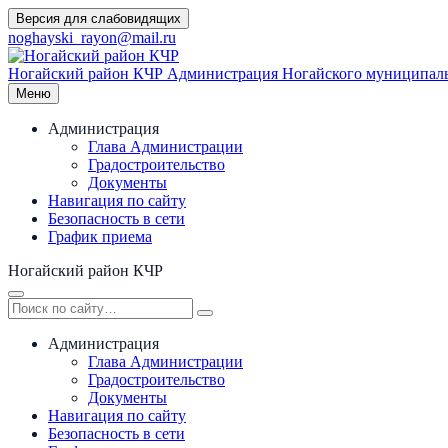
Перейти
Версия для слабовидящих
к
noghayski_rayon@mail.ru
содержимому
Ногайский район КЧР
Администрация Ногайского муниципаль
Меню
Администрация
Глава Администрации
Градостроительство
Документы
Навигация по сайту
Безопасность в сети
График приема
Ногайский район КЧР
Администрация
Глава Администрации
Градостроительство
Документы
Навигация по сайту
Безопасность в сети