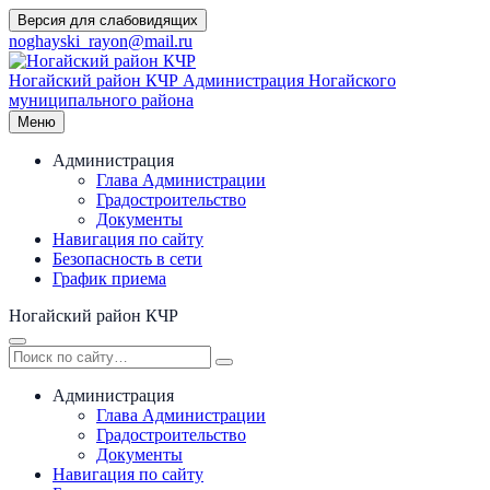
Перейти
Версия для слабовидящих
к
noghayski_rayon@mail.ru
содержимому
Ногайский район КЧР
Администрация Ногайского
муниципального района
Меню
Администрация
Глава Администрации
Градостроительство
Документы
Навигация по сайту
Безопасность в сети
График приема
Ногайский район КЧР
Администрация
Глава Администрации
Градостроительство
Документы
Навигация по сайту