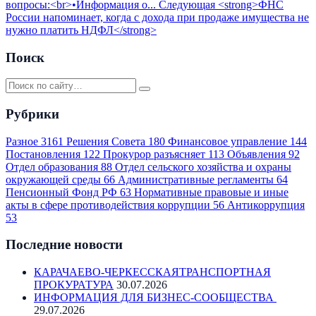
вопросы:<br>•Информация о...
Следующая
<strong>ФНС
России напоминает, когда с дохода при продаже имущества не
нужно платить НДФЛ</strong>
Поиск
Рубрики
Разное
3161
Решения Совета
180
Финансовое управление
144
Постановления
122
Прокурор разъясняет
113
Объявления
92
Отдел образования
88
Отдел сельского хозяйства и охраны
окружающей среды
66
Административные регламенты
64
Пенсионный Фонд РФ
63
Нормативные правовые и иные
акты в сфере противодействия коррупции
56
Антикоррупция
53
Последние новости
КАРАЧАЕВО-ЧЕРКЕССКАЯТРАНСПОРТНАЯ
ПРОКУРАТУРА
30.07.2026
ИНФОРМАЦИЯ ДЛЯ БИЗНЕС-СООБЩЕСТВА
29.07.2026