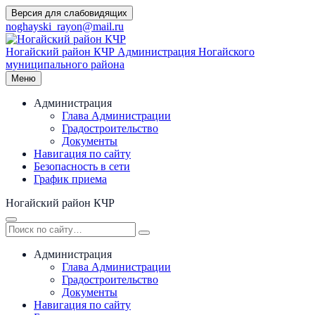
Перейти
Версия для слабовидящих
к
noghayski_rayon@mail.ru
содержимому
Ногайский район КЧР
Администрация Ногайского
муниципального района
Меню
Администрация
Глава Администрации
Градостроительство
Документы
Навигация по сайту
Безопасность в сети
График приема
Ногайский район КЧР
Администрация
Глава Администрации
Градостроительство
Документы
Навигация по сайту