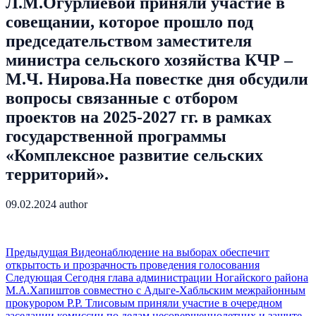
Л.М.Огурлиевой приняли участие в
совещании, которое прошло под
председательством заместителя
министра сельского хозяйства КЧР –
М.Ч. Нирова.На повестке дня обсудили
вопросы связанные с отбором
проектов на 2025-2027 гг. в рамках
государственной программы
«Комплексное развитие сельских
территорий».
09.02.2024
author
Предыдущая
Видеонаблюдение на выборах обеспечит
открытость и прозрачность проведения голосования
Следующая
Сегодня глава администрации Ногайского района
М.А.Хапиштов совместно с Адыге-Хабльским межрайонным
прокурором Р.Р. Тлисовым приняли участие в очередном
заседании комиссии по делам несовершеннолетних и защите