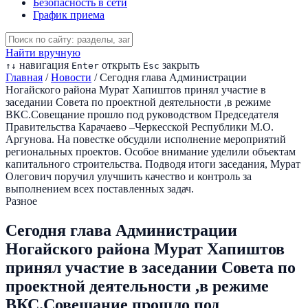
Безопасность в сети
График приема
Найти вручную
навигация
открыть
закрыть
↑
↓
Enter
Esc
Главная
/
Новости
/
Сегодня глава Администрации
Ногайского района Мурат Хапиштов принял участие в
заседании Совета по проектной деятельности ,в режиме
ВКС.Совещание прошло под руководством Председателя
Правительства Карачаево –Черкесской Республики М.О.
Аргунова. На повестке обсудили исполнение мероприятий
региональных проектов. Особое внимание уделили объектам
капитального строительства. Подводя итоги заседания, Мурат
Олегович поручил улучшить качество и контроль за
выполнением всех поставленных задач.
Разное
Сегодня глава Администрации
Ногайского района Мурат Хапиштов
принял участие в заседании Совета по
проектной деятельности ,в режиме
ВКС.Совещание прошло под