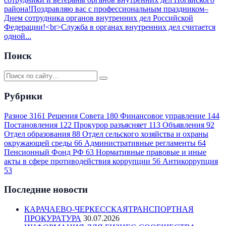
района!Поздравляю вас с профессиональным праздником–
Днем сотрудника органов внутренних дел Российской
Федерации!<br>Служба в органах внутренних дел считается
одной...
Поиск
Рубрики
Разное
3161
Решения Совета
180
Финансовое управление
144
Постановления
122
Прокурор разъясняет
113
Объявления
92
Отдел образования
88
Отдел сельского хозяйства и охраны
окружающей среды
66
Административные регламенты
64
Пенсионный Фонд РФ
63
Нормативные правовые и иные
акты в сфере противодействия коррупции
56
Антикоррупция
53
Последние новости
КАРАЧАЕВО-ЧЕРКЕССКАЯТРАНСПОРТНАЯ
ПРОКУРАТУРА
30.07.2026