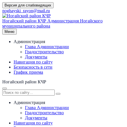
Перейти
Версия для слабовидящих
к
noghayski_rayon@mail.ru
содержимому
Ногайский район КЧР
Администрация Ногайского
муниципального района
Меню
Администрация
Глава Администрации
Градостроительство
Документы
Навигация по сайту
Безопасность в сети
График приема
Ногайский район КЧР
Администрация
Глава Администрации
Градостроительство
Документы
Навигация по сайту