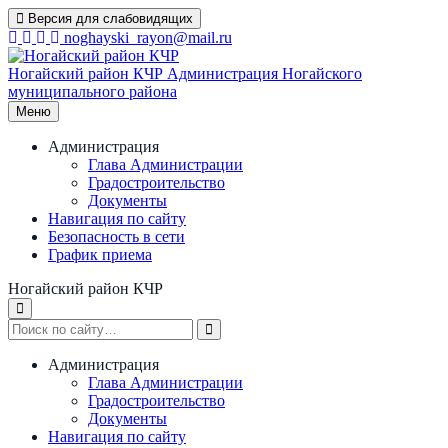
Перейти
Версия для слабовидящих
к
noghayski_rayon@mail.ru
содержимому
Ногайский район КЧР
Администрация Ногайского
муниципального района
Меню
Администрация
Глава Администрации
Градостроительство
Документы
Навигация по сайту
Безопасность в сети
График приема
Ногайский район КЧР
Администрация
Глава Администрации
Градостроительство
Документы
Навигация по сайту