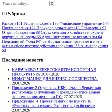
Рубрики
Разное
3161
Решения Совета
180
Финансовое управление
144
Постановления
122
Прокурор разъясняет
113
Объявления
92
Отдел образования
88
Отдел сельского хозяйства и охраны
окружающей среды
66
Административные регламенты
64
Пенсионный Фонд РФ
63
Нормативные правовые и иные
акты в сфере противодействия коррупции
56
Антикоррупция
53
Последние новости
КАРАЧАЕВО-ЧЕРКЕССКАЯТРАНСПОРТНАЯ
ПРОКУРАТУРА
30.07.2026
ИНФОРМАЦИЯ ДЛЯ БИЗНЕС-СООБЩЕСТВА
29.07.2026
Приложение 2 Отделения-НБКарачаево-Черкесская
республика«О публикации доклада «Региональная
экономика: комментарии ГУ»
27.07.2026
Приложение_4_Проект памятки по пункту 16
«Электронные сервисы Росреестра для бизнеса»
23.07.2026