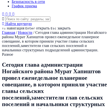
Безопасность в сети
График приема
Найти вручную
навигация
открыть
закрыть
↑
↓
Enter
Esc
Главная
/
Новости
/
Сегодня глава администрации Ногайского
района Мурат Хапиштов провел еженедельное планерное
совещание, в котором приняли участие главы сельских
поселений,заместители глав сельских поселений и
начальники структурных подразделений администрации.
Разное
Сегодня глава администрации
Ногайского района Мурат Хапиштов
провел еженедельное планерное
совещание, в котором приняли участие
главы сельских
поселений,заместители глав сельских
поселений и начальники структурных