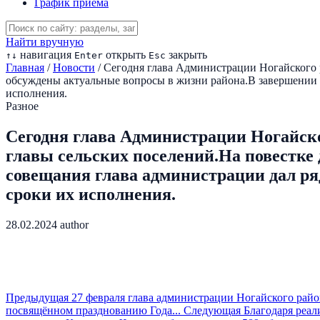
График приема
Найти вручную
навигация
открыть
закрыть
↑
↓
Enter
Esc
Главная
/
Новости
/
Сегодня глава Администрации Ногайского 
обсуждены актуальные вопросы в жизни района.В завершении 
исполнения.
Разное
Сегодня глава Администрации Ногайско
главы сельских поселений.На повестке
совещания глава администрации дал р
сроки их исполнения.
28.02.2024
author
Предыдущая
27 февраля глава администрации Ногайского райо
посвящённом празднованию Года...
Следующая
Благодаря реа