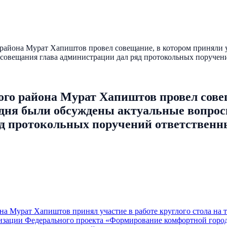
района Мурат Хапиштов провел совещание, в котором приняли у
совещания глава администрации дал ряд протокольных поручен
го района Мурат Хапиштов провел сове
 дня были обсуждены актуальные вопро
яд протокольных поручений ответствен
на Мурат Хапиштов принял участие в работе круглого стола на т
лизации Федерального проекта «Формирование комфортной горо