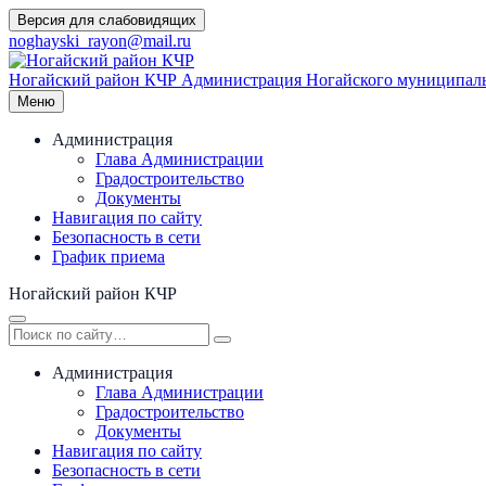
Перейти
Версия для слабовидящих
к
noghayski_rayon@mail.ru
содержимому
Ногайский район КЧР
Администрация Ногайского муниципаль
Меню
Администрация
Глава Администрации
Градостроительство
Документы
Навигация по сайту
Безопасность в сети
График приема
Ногайский район КЧР
Администрация
Глава Администрации
Градостроительство
Документы
Навигация по сайту
Безопасность в сети