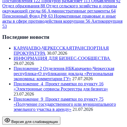
Постановления
122
Прокурор разъясняет
113
Объявления
92
Отдел образования
88
Отдел сельского хозяйства и охраны
окружающей среды
66
Административные регламенты
64
Пенсионный Фонд РФ
63
Нормативные правовые и иные
акты в сфере противодействия коррупции
56
Антикоррупция
53
Последние новости
КАРАЧАЕВО-ЧЕРКЕССКАЯТРАНСПОРТНАЯ
ПРОКУРАТУРА
30.07.2026
ИНФОРМАЦИЯ ДЛЯ БИЗНЕС-СООБЩЕСТВА
29.07.2026
Приложение 2 Отделения-НБКарачаево-Черкесская
республика«О публикации доклада «Региональная
экономика: комментарии ГУ»
27.07.2026
Приложение_4_Проект памятки по пункту 16
«Электронные сервисы Росреестра для бизнеса»
23.07.2026
Приложение_9_Проект памятки по пункту 75
«Получение государственного или муниципального
земельного участка в аренду»
21.07.2026
Версия для слабовидящих