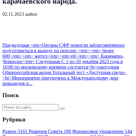
карачаевского народа.
02.11.2023
author
Предыдущая
<em>Органы СФР помогли заблаговременно
подготовиться к выходу на пенсию </em><em> более
600</em><em> жител</em><em>ей</em><em> Карачаево-
Черкесии</em>
Следующая
С 1 по 10 декабря 2023 года в
10:00 по московскому времени состоится<br>ежегодная
Общероссийская акция Тотальный тест «Доступная среда».
<br>Мероприятие приурочено к Международному дню
инвалидов и...
Поиск
Рубрики
Разное
3161
Решения Совета
180
Финансовое управление
144