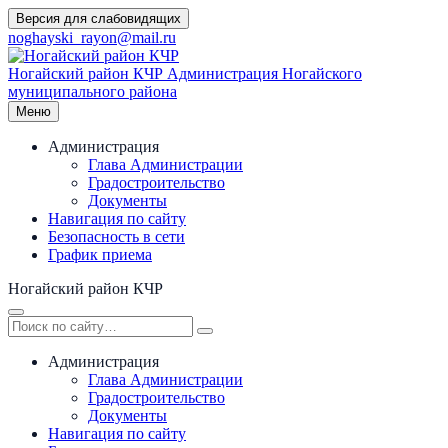
Перейти
Версия для слабовидящих
к
noghayski_rayon@mail.ru
содержимому
Ногайский район КЧР
Администрация Ногайского
муниципального района
Меню
Администрация
Глава Администрации
Градостроительство
Документы
Навигация по сайту
Безопасность в сети
График приема
Ногайский район КЧР
Администрация
Глава Администрации
Градостроительство
Документы
Навигация по сайту